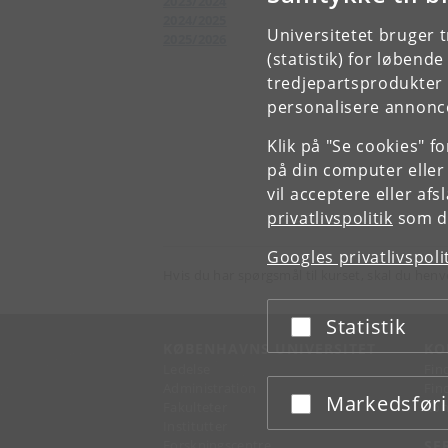
2023/2024
2024/2025
Universitetet bruger 
2025/2026
(statistik) for løbend
tredjepartsprodukter t
personalisere annonce
Klik på "Se cookies" f
på din computer eller
vil acceptere eller af
privatlivspolitik
som du
Googles privatlivspoli
Hvis du har spørgsmål til kurset, skal du henv
Statistik
Acceptér eller afslå
KØBENHAVNS UNIVERSITET
KO
Ledelse
Fin
Administration
Fin
Markedsfør
Acceptér eller afslå
Fakulteter
Kon
Institutter
Forskningscentre
SE