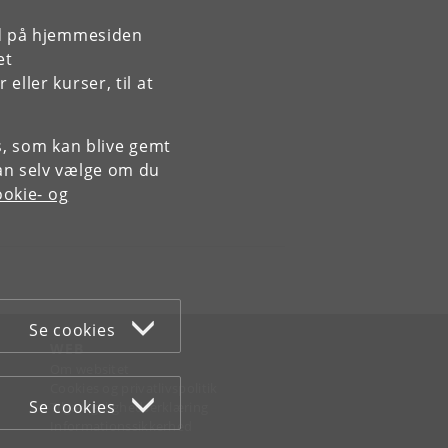
rd på hjemmesiden
et
ller kurser, til at
es, som kan blive gemt
an selv vælge om du
okie- og
Se cookies
WEB
Om websitet
Cookies og privatlivspolitik
Se cookies
Tilgængelighedserklæring
Informationssikkerhed