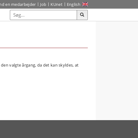
ind en medarbejder
Job
KUnet
English
den valgte årgang, da det kan skyldes, at