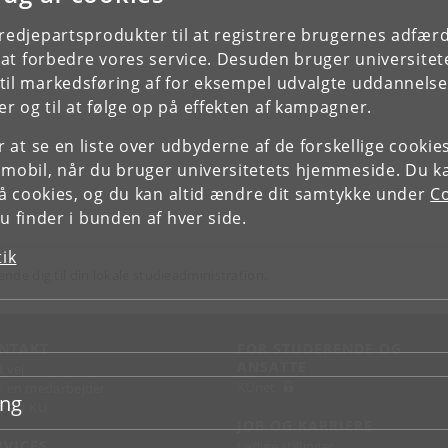
tredjepartsprodukter til at registrere brugernes adfæ
e at forbedre vores service. Desuden bruger universitet
il markedsføring af for eksempel udvalgte uddannelser e
r og til at følge op på effekten af kampagner.
or at se en liste over udbyderne af de forskellige cooki
 mobil, når du bruger universitetets hjemmeside. Du k
slå cookies, og du kan altid ændre dit samtykke under
Co
 finder i bunden af hver side.
tik
ende dig til din lokale studieadministration.
NTAKT
FOR STUDERENDE OG
ANSATTE
d vej
KUnet
d en medarbejder
ing
takt KU
JOB OG KARRIERE
RVICES
Ledige stillinger