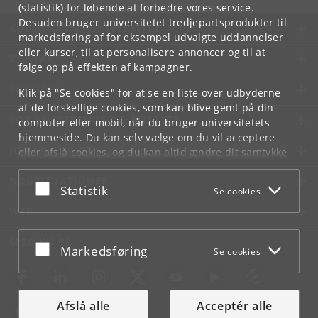
(statistik) for løbende at forbedre vores service.
Desuden bruger universitetet tredjepartsprodukter til
KØBENHAVNS UNIVERSITET
markedsføring af for eksempel udvalgte uddannelser
eller kurser, til at personalisere annoncer og til at
KONTAKT
følge op på effekten af kampagner.
SERVICES
Klik på "Se cookies" for at se en liste over udbyderne
af de forskellige cookies, som kan blive gemt på din
FOR STUDERENDE OG ANSATTE
computer eller mobil, når du bruger universitetets
hjemmeside. Du kan selv vælge om du vil acceptere
JOB OG KARRIERE
eller afslå cookies, og du kan altid ændre dit samtykke
under
Cookie- og privatlivspolitik
som du finder i
NØDSITUATIONER
bunden af hver side.
Acceptér eller afslå
Statistik
Se cookies
Googles privatlivspolitik
WEB
MØD KU PÅ
Acceptér eller afslå
Markedsføring
Se cookies
Afslå alle
Acceptér alle