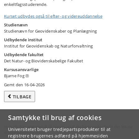
enkeltfagsstuderende.
Kurset udbydes også til efter- og videreuddannelse
Studienævn
Studienævn for Geovidenskaber og Planlægning
Udbydende institut
Institut for Geovidenskab og Naturforvaltning
Udbydende fakultet
Det Natur- og Biovidenskabelige Fakultet
Kursusansvarlige
Bjarne Fog
Gemt den 16-04-2026
TILBAGE
Samtykke til brug af cookies
Hvis du har spørgsmål til kurset, skal du henvende dig til din lokale
Universitetet bruger tredjepartsprodukter til at
studieadministration.
registrere brugernes adfærd på hjemmesiden