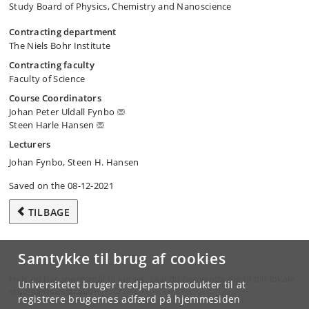
Study Board of Physics, Chemistry and Nanoscience
Contracting department
The Niels Bohr Institute
Contracting faculty
Faculty of Science
Course Coordinators
Johan Peter Uldall Fynbo
Steen Harle Hansen
Lecturers
Johan Fynbo, Steen H. Hansen
Saved on the 08-12-2021
TILBAGE
Samtykke til brug af cookies
Hvis du har spørgsmål til kurset, skal du henvende dig til din lokale
Universitetet bruger tredjepartsprodukter til at
studieadministration.
registrere brugernes adfærd på hjemmesiden