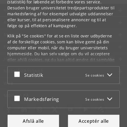
(statistik) for løbende at forbedre vores service.
Desuden bruger universitetet tredjepartsprodukter til
KØBENHAVNS UNIVERSITET
markedsføring af for eksempel udvalgte uddannelser
eller kurser, til at personalisere annoncer og til at
KONTAKT
følge op på effekten af kampagner.
SERVICES
Klik på "Se cookies" for at se en liste over udbyderne
af de forskellige cookies, som kan blive gemt på din
FOR STUDERENDE OG ANSATTE
computer eller mobil, når du bruger universitetets
hjemmeside. Du kan selv vælge om du vil acceptere
JOB OG KARRIERE
eller afslå cookies, og du kan altid ændre dit samtykke
under
Cookie- og privatlivspolitik
som du finder i
NØDSITUATIONER
bunden af hver side.
Acceptér eller afslå
Statistik
Se cookies
Googles privatlivspolitik
WEB
MØD KU PÅ
Acceptér eller afslå
Markedsføring
Se cookies
Afslå alle
Acceptér alle