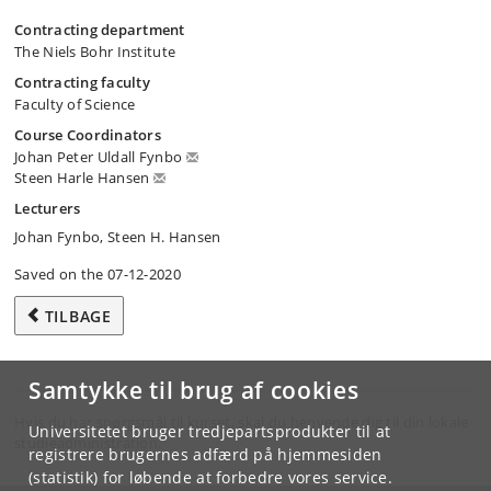
Contracting department
The Niels Bohr Institute
Contracting faculty
Faculty of Science
Course Coordinators
Johan Peter Uldall Fynbo
Steen Harle Hansen
Lecturers
Johan Fynbo, Steen H. Hansen
Saved on the 07-12-2020
TILBAGE
Samtykke til brug af cookies
Hvis du har spørgsmål til kurset, skal du henvende dig til din lokale
Universitetet bruger tredjepartsprodukter til at
studieadministration.
registrere brugernes adfærd på hjemmesiden
(statistik) for løbende at forbedre vores service.