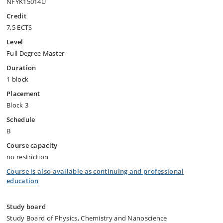
NFYK15014U
Credit
7,5 ECTS
Level
Full Degree Master
Duration
1 block
Placement
Block 3
Schedule
B
Course capacity
no restriction
Course is also available as continuing and professional
education
Study board
Study Board of Physics, Chemistry and Nanoscience