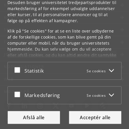
Desuden bruger universitetet tredjepartsprodukter til
KØBENHAVNS UNIVERSITET
markedsføring af for eksempel udvalgte uddannelser
eller kurser, til at personalisere annoncer og til at
KONTAKT
følge op på effekten af kampagner.
SERVICES
Klik på "Se cookies" for at se en liste over udbyderne
af de forskellige cookies, som kan blive gemt på din
FOR STUDERENDE OG ANSATTE
computer eller mobil, når du bruger universitetets
hjemmeside. Du kan selv vælge om du vil acceptere
JOB OG KARRIERE
eller afslå cookies, og du kan altid ændre dit samtykke
under
Cookie- og privatlivspolitik
som du finder i
NØDSITUATIONER
bunden af hver side.
Acceptér eller afslå
Statistik
Se cookies
Googles privatlivspolitik
WEB
MØD KU PÅ
Acceptér eller afslå
Markedsføring
Se cookies
Afslå alle
Acceptér alle