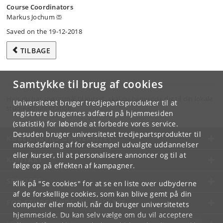
Course Coordinators
Markus Jochum
Saved on the 19-12-2018
TILBAGE
Samtykke til brug af cookies
Hvis du har spørgsmål til kurset, skal du henvende dig til din lokale
Universitetet bruger tredjepartsprodukter til at
studieadministration.
registrere brugernes adfærd på hjemmesiden
(statistik) for løbende at forbedre vores service.
Desuden bruger universitetet tredjepartsprodukter til
KØBENHAVNS UNIVERSITET
markedsføring af for eksempel udvalgte uddannelser
eller kurser, til at personalisere annoncer og til at
KONTAKT
følge op på effekten af kampagner.
SERVICES
Klik på "Se cookies" for at se en liste over udbyderne
af de forskellige cookies, som kan blive gemt på din
FOR STUDERENDE OG ANSATTE
computer eller mobil, når du bruger universitetets
hjemmeside. Du kan selv vælge om du vil acceptere