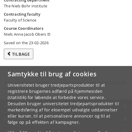
Contracting department
The Niels Bohr Institute
Contracting faculty
Faculty of Science
Course Coordinators
Niels Anne Jacob Obers
Saved on the 23-02-2026
TILBAGE
Samtykke til brug af cookies
Hvis du har spørgsmål til kurset, skal du henvende dig til din lokale
Universitetet bruger tredjepartsprodukter til at
studieadministration.
registrere brugernes adfærd på hjemmesiden
(statistik) for løbende at forbedre vores service.
Desuden bruger universitetet tredjepartsprodukter til
KØBENHAVNS UNIVERSITET
markedsføring af for eksempel udvalgte uddannelser
eller kurser, til at personalisere annoncer og til at
KONTAKT
følge op på effekten af kampagner.
SERVICES