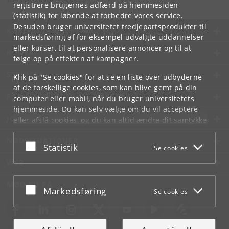
registrere brugernes adfærd på hjemmesiden
(statistik) for løbende at forbedre vores service.
Desuden bruger universitetet tredjepartsprodukter til
KØBENHAVNS UNIVERSITET
markedsføring af for eksempel udvalgte uddannelser
eller kurser, til at personalisere annoncer og til at
KONTAKT
følge op på effekten af kampagner.
SERVICES
Klik på "Se cookies" for at se en liste over udbyderne
af de forskellige cookies, som kan blive gemt på din
FOR STUDERENDE OG ANSATTE
computer eller mobil, når du bruger universitetets
hjemmeside. Du kan selv vælge om du vil acceptere
JOB OG KARRIERE
eller afslå cookies, og du kan altid ændre dit samtykke
under
Cookie- og privatlivspolitik
som du finder i
NØDSITUATIONER
bunden af hver side.
Acceptér eller afslå
Statistik
Se cookies
Googles privatlivspolitik
WEB
MØD KU PÅ
Acceptér eller afslå
Markedsføring
Se cookies