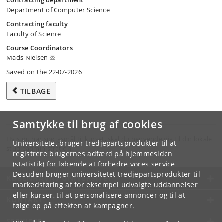
Contracting department
Department of Computer Science
Contracting faculty
Faculty of Science
Course Coordinators
Mads Nielsen
Saved on the 22-07-2026
TILBAGE
Samtykke til brug af cookies
Hvis du har spørgsmål til kurset, skal du henvende dig til din lokale
Universitetet bruger tredjepartsprodukter til at
studieadministration.
registrere brugernes adfærd på hjemmesiden
(statistik) for løbende at forbedre vores service.
Desuden bruger universitetet tredjepartsprodukter til
KØBENHAVNS UNIVERSITET
markedsføring af for eksempel udvalgte uddannelser
eller kurser, til at personalisere annoncer og til at
KONTAKT
følge op på effekten af kampagner.
SERVICES