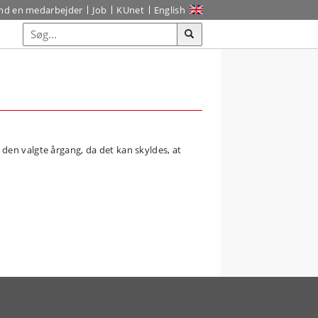
ind en medarbejder
Job
KUnet
English
den valgte årgang, da det kan skyldes, at