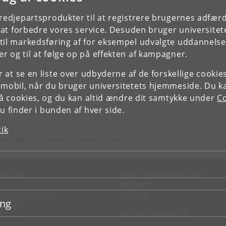
tredjepartsprodukter til at registrere brugernes adfæ
e at forbedre vores service. Desuden bruger universitet
il markedsføring af for eksempel udvalgte uddannelser e
r og til at følge op på effekten af kampagner.
or at se en liste over udbyderne af de forskellige cooki
 mobil, når du bruger universitetets hjemmeside. Du k
slå cookies, og du kan altid ændre dit samtykke under
Co
 finder i bunden af hver side.
tik
ende dig til din lokale studieadministration.
NTAKT
FOR STUDERENDE OG
ANSATTE
d vej
KUnet
d en medarbejder
ing
takt KU
JOB OG KARRIERE
RVICES
Ledige stillinger