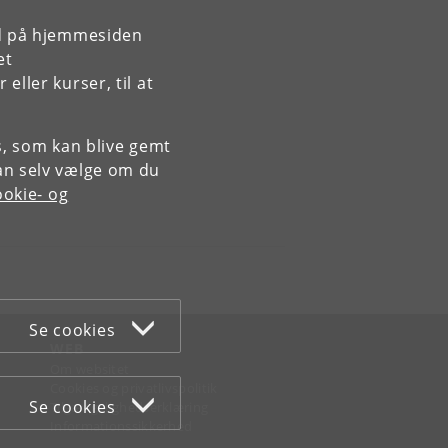
rd på hjemmesiden
et
ller kurser, til at
es, som kan blive gemt
an selv vælge om du
okie- og
Se cookies
WEB
Om websitet
Cookies og privatlivspolitik
Se cookies
Tilgængelighedserklæring
Informationssikkerhed