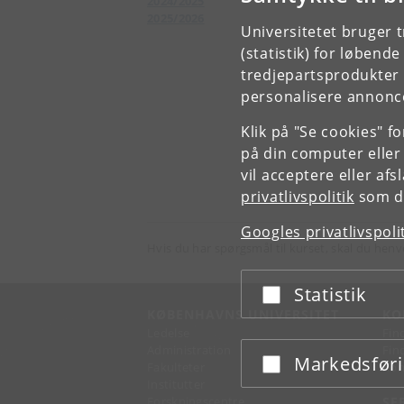
2024/2025
2025/2026
Universitetet bruger 
(statistik) for løbend
tredjepartsprodukter t
personalisere annonce
Klik på "Se cookies" f
på din computer eller
vil acceptere eller af
privatlivspolitik
som du
Googles privatlivspoli
Hvis du har spørgsmål til kurset, skal du henv
Statistik
Acceptér eller afslå
KØBENHAVNS UNIVERSITET
KO
Ledelse
Fin
Administration
Fin
Markedsfør
Acceptér eller afslå
Fakulteter
Kon
Institutter
Forskningscentre
SE