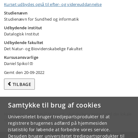
Kurset udbydes også til efter- og videreuddannelse
Studienævn
Studienævn for Sundhed og informatik
Udbydende institut
Datalogisk Institut
Udbydende fakultet
Det Natur- og Biovidenskabelige Fakultet
Kursusansvarlige
Daniel Spikol
Gemt den 20-09-2022
TILBAGE
Samtykke til brug af cookies
Hvis du har spørgsmål til kurset, skal du henvende dig til din lokale
Universitetet bruger tredjepartsprodukter til at
studieadministration.
registrere brugernes adfærd på hjemmesiden
(statistik) for løbende at forbedre vores service.
Desuden bruger universitetet tredjepartsprodukter til