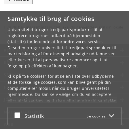
Samtykke til brug af cookies
Hvis du har spørgsmål til kurset, skal du henvende dig til din lokale
Universitetet bruger tredjepartsprodukter til at
studieadministration.
registrere brugernes adfærd på hjemmesiden
(statistik) for løbende at forbedre vores service.
Desuden bruger universitetet tredjepartsprodukter til
KØBENHAVNS UNIVERSITET
markedsføring af for eksempel udvalgte uddannelser
eller kurser, til at personalisere annoncer og til at
KONTAKT
følge op på effekten af kampagner.
SERVICES
Klik på "Se cookies" for at se en liste over udbyderne
af de forskellige cookies, som kan blive gemt på din
FOR STUDERENDE OG ANSATTE
computer eller mobil, når du bruger universitetets
hjemmeside. Du kan selv vælge om du vil acceptere
JOB OG KARRIERE
eller afslå cookies, og du kan altid ændre dit samtykke
under
Cookie- og privatlivspolitik
som du finder i
NØDSITUATIONER
bunden af hver side.
Acceptér eller afslå
Statistik
Se cookies
Googles privatlivspolitik
WEB