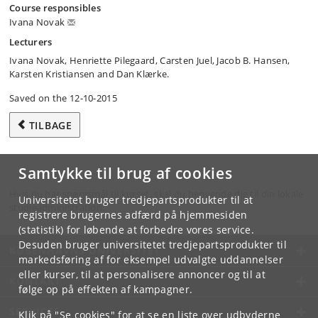
Course responsibles
Ivana Novak
Lecturers
Ivana Novak, Henriette Pilegaard, Carsten Juel, Jacob B. Hansen,
Karsten Kristiansen and Dan Klærke.
Saved on the 12-10-2015
TILBAGE
Samtykke til brug af cookies
Hvis du har spørgsmål til kurset, skal du henvende dig til din lokale
Universitetet bruger tredjepartsprodukter til at
studieadministration.
registrere brugernes adfærd på hjemmesiden
(statistik) for løbende at forbedre vores service.
Desuden bruger universitetet tredjepartsprodukter til
KØBENHAVNS UNIVERSITET
markedsføring af for eksempel udvalgte uddannelser
eller kurser, til at personalisere annoncer og til at
KONTAKT
følge op på effekten af kampagner.
SERVICES
Klik på "Se cookies" for at se en liste over udbyderne