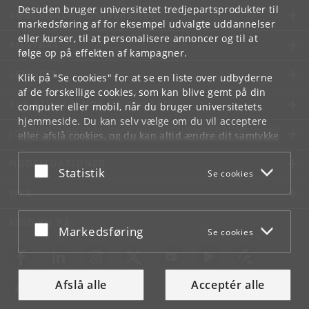
Desuden bruger universitetet tredjepartsprodukter til
KØBENHAVNS UNIVERSITET
markedsføring af for eksempel udvalgte uddannelser
eller kurser, til at personalisere annoncer og til at
KONTAKT
følge op på effekten af kampagner.
SERVICES
Klik på "Se cookies" for at se en liste over udbyderne
af de forskellige cookies, som kan blive gemt på din
FOR STUDERENDE OG ANSATTE
computer eller mobil, når du bruger universitetets
hjemmeside. Du kan selv vælge om du vil acceptere
JOB OG KARRIERE
eller afslå cookies, og du kan altid ændre dit samtykke
under
Cookie- og privatlivspolitik
som du finder i
NØDSITUATIONER
bunden af hver side.
Acceptér eller afslå
Statistik
Se cookies
Googles privatlivspolitik
WEB
MØD KU PÅ
Acceptér eller afslå
Markedsføring
Se cookies
Afslå alle
Acceptér alle