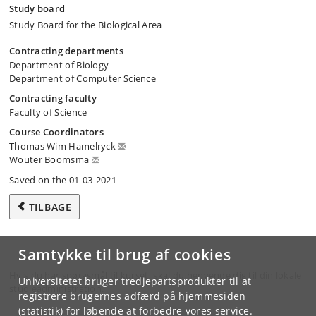
Study board
Study Board for the Biological Area
Contracting departments
Department of Biology
Department of Computer Science
Contracting faculty
Faculty of Science
Course Coordinators
Thomas Wim Hamelryck
Wouter Boomsma
Saved on the 01-03-2021
TILBAGE
Samtykke til brug af cookies
Hvis du har spørgsmål til kurset, skal du henvende dig til din lokale
Universitetet bruger tredjepartsprodukter til at
studieadministration.
registrere brugernes adfærd på hjemmesiden
(statistik) for løbende at forbedre vores service.