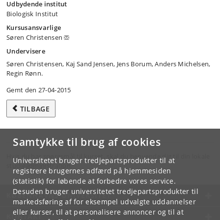
Udbydende institut
Biologisk Institut
Kursusansvarlige
Søren Christensen
Undervisere
Søren Christensen, Kaj Sand Jensen, Jens Borum, Anders Michelsen,
Regin Rønn.
Gemt den 27-04-2015
TILBAGE
Samtykke til brug af cookies
Hvis du har spørgsmål til kurset, skal du henvende dig til din lokale
Universitetet bruger tredjepartsprodukter til at
studieadministration.
registrere brugernes adfærd på hjemmesiden
(statistik) for løbende at forbedre vores service.
Desuden bruger universitetet tredjepartsprodukter til
KØBENHAVNS UNIVERSITET
markedsføring af for eksempel udvalgte uddannelser
eller kurser, til at personalisere annoncer og til at
KONTAKT