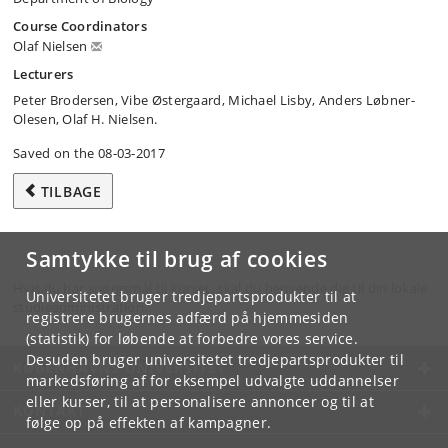
Course Coordinators
Olaf Nielsen
Lecturers
Peter Brodersen, Vibe Østergaard, Michael Lisby, Anders Løbner-
Olesen, Olaf H. Nielsen.
Saved on the 08-03-2017
TILBAGE
Samtykke til brug af cookies
Hvis du har spørgsmål til kurset, skal du henvende dig til din lokale
Universitetet bruger tredjepartsprodukter til at
studieadministration.
registrere brugernes adfærd på hjemmesiden
(statistik) for løbende at forbedre vores service.
Desuden bruger universitetet tredjepartsprodukter til
KØBENHAVNS UNIVERSITET
markedsføring af for eksempel udvalgte uddannelser
eller kurser, til at personalisere annoncer og til at
KONTAKT
følge op på effekten af kampagner.