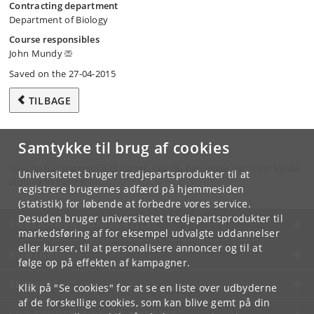
Contracting department
Department of Biology
Course responsibles
John Mundy
Saved on the 27-04-2015
TILBAGE
Samtykke til brug af cookies
Hvis du har spørgsmål til kurset, skal du henvende dig til din lokale
Universitetet bruger tredjepartsprodukter til at
studieadministration.
registrere brugernes adfærd på hjemmesiden
(statistik) for løbende at forbedre vores service.
Desuden bruger universitetet tredjepartsprodukter til
KØBENHAVNS UNIVERSITET
markedsføring af for eksempel udvalgte uddannelser
eller kurser, til at personalisere annoncer og til at
KONTAKT
følge op på effekten af kampagner.
SERVICES
Klik på "Se cookies" for at se en liste over udbyderne
af de forskellige cookies, som kan blive gemt på din