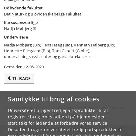
Udbydende fakultet
Det Natur- og Biovidenskabelige Fakultet
Kursusansvarlige
Nadja Møbjerg
Undervisere
Nadja Møbjerg (Bio), Jens Høeg (Bio), Kenneth Halberg (Bio),
Henriette Pilegaard (Bio), Tom Gilbert (Globe),
undervisningsassistenter og gæsteforelæsere.
Gemt den 12-05-2020
TILBAGE
Samtykke til brug af cookies
Hvis du har spørgsmål til kurset, skal du henvende dig til din lokale
Universitetet bruger tredjepartsprodukter til at
studieadministration.
registrere brugernes adfærd på hjemmesiden
(statistik) for løbende at forbedre vores service.
Desuden bruger universitetet tredjepartsprodukter til
KØBENHAVNS UNIVERSITET
markedsføring af for eksempel udvalgte uddannelser