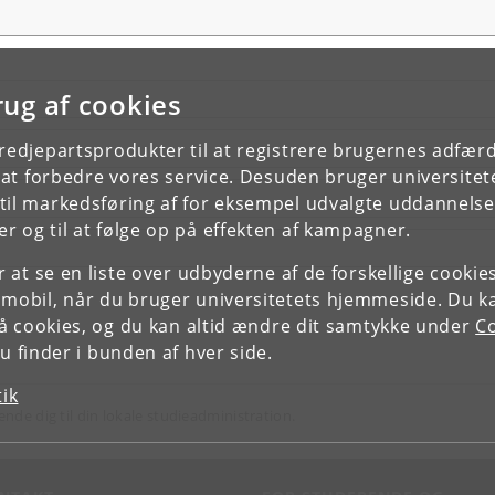
rug af cookies
tredjepartsprodukter til at registrere brugernes adfæ
e at forbedre vores service. Desuden bruger universitet
il markedsføring af for eksempel udvalgte uddannelser e
r og til at følge op på effekten af kampagner.
or at se en liste over udbyderne af de forskellige cooki
 mobil, når du bruger universitetets hjemmeside. Du k
slå cookies, og du kan altid ændre dit samtykke under
Co
 finder i bunden af hver side.
tik
ende dig til din lokale studieadministration.