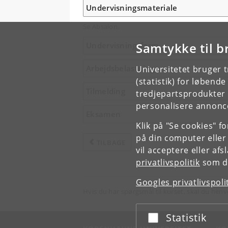
Undervisningsmateriale
Se Absalon.
Samtykke til b
Undervisningsform
Arbejdsbelastning
Universitetet bruger 
(statistik) for løbend
Tilmelding
tredjepartsprodukter t
personalisere annonce
Eksamen
Klik på "Se cookies" f
på din computer eller
TILBAGE
vil acceptere eller af
privatlivspolitik
som du
Googles privatlivspoli
Hvis du har spørgsmål til kurset, skal du henv
Statistik
Acceptér eller afslå