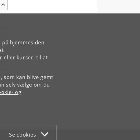
rd på hjemmesiden
et
ller kurser, til at
es, som kan blive gemt
an selv vælge om du
okie- og
Se cookies