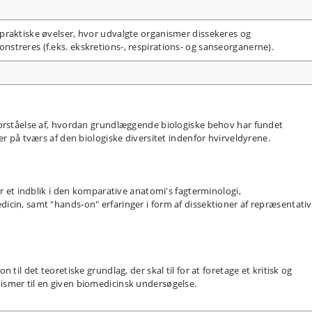
praktiske øvelser, hvor udvalgte organismer dissekeres og
streres (f.eks. ekskretions-, respirations- og sanseorganerne).
forståelse af, hvordan grundlæggende biologiske behov har fundet
er på tværs af den biologiske diversitet indenfor hvirveldyrene.
år et indblik i den komparative anatomi's fagterminologi,
cin, samt "hands-on" erfaringer i form af dissektioner af repræsentati
til det teoretiske grundlag, der skal til for at foretage et kritisk og
smer til en given biomedicinsk undersøgelse.