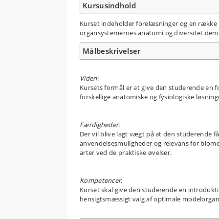
Kursusindhold
Kurset indeholder forelæsninger og en række 
organsystemernes anatomi og diversitet demon
Målbeskrivelser
Viden
:
Kursets formål er at give den studerende en 
forskellige anatomiske og fysiologiske løsning
Færdigheder
:
Der vil blive lagt vægt på at den studerende f
anvendelsesmuligheder og relevans for biomedi
arter ved de praktiske øvelser.
Kompetencer
:
Kurset skal give den studerende en introduktion 
hensigtsmæssigt valg af optimale modelorgani