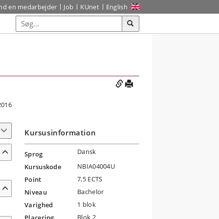
ind en medarbejder
Job
KUnet
English
2016
Kursusinformation
Dansk
Sprog
NBIA04004U
Kursuskode
7,5 ECTS
Point
Bachelor
Niveau
1 blok
Varighed
Blok 2
Placering