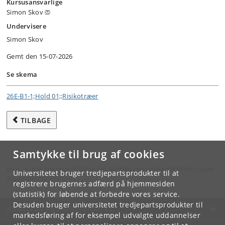
Kursusansvarlige
Simon Skov
Undervisere
Simon Skov
Gemt den 15-07-2026
Se skema
26E-B1-1;Hold 01;;Risikotræer
TILBAGE
Samtykke til brug af cookies
Hvis du har spørgsmål til kurset, skal du henvende dig til din lokale
Universitetet bruger tredjepartsprodukter til at
studieadministration.
registrere brugernes adfærd på hjemmesiden
(statistik) for løbende at forbedre vores service.
Desuden bruger universitetet tredjepartsprodukter til
KØBENHAVNS UNIVERSITET
markedsføring af for eksempel udvalgte uddannelser