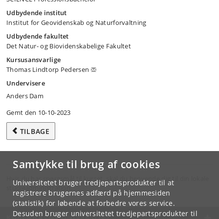
Udbydende institut
Institut for Geovidenskab og Naturforvaltning
Udbydende fakultet
Det Natur- og Biovidenskabelige Fakultet
Kursusansvarlige
Thomas Lindtorp Pedersen
Undervisere
Anders Dam
Gemt den 10-10-2023
TILBAGE
Samtykke til brug af cookies
Hvis du har spørgsmål til kurset, skal du henvende dig til din lokale
Universitetet bruger tredjepartsprodukter til at
studieadministration.
registrere brugernes adfærd på hjemmesiden
(statistik) for løbende at forbedre vores service.
Desuden bruger universitetet tredjepartsprodukter til
KØBENHAVNS UNIVERSITET