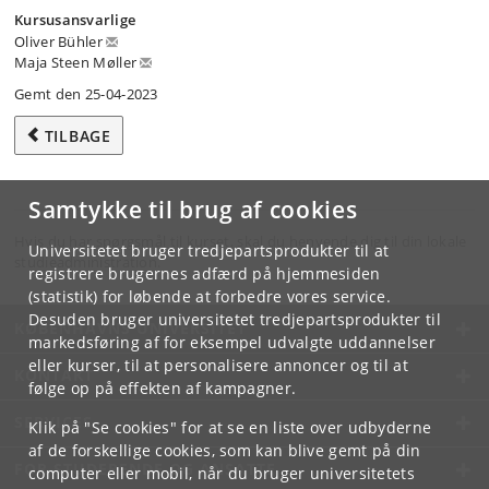
Kursusansvarlige
Oliver Bühler
Maja Steen Møller
Gemt den 25-04-2023
TILBAGE
Samtykke til brug af cookies
Hvis du har spørgsmål til kurset, skal du henvende dig til din lokale
Universitetet bruger tredjepartsprodukter til at
studieadministration.
registrere brugernes adfærd på hjemmesiden
(statistik) for løbende at forbedre vores service.
Desuden bruger universitetet tredjepartsprodukter til
KØBENHAVNS UNIVERSITET
markedsføring af for eksempel udvalgte uddannelser
eller kurser, til at personalisere annoncer og til at
KONTAKT
følge op på effekten af kampagner.
SERVICES
Klik på "Se cookies" for at se en liste over udbyderne
af de forskellige cookies, som kan blive gemt på din
FOR STUDERENDE OG ANSATTE
computer eller mobil, når du bruger universitetets