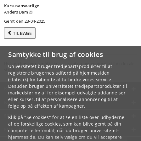
Kursusansvarlige
Anders Dam
Gemt den 23-04-2025
TILBAGE
Samtykke til brug af cookies
Hvis du har spørgsmål til kurset, skal du henvende dig til din lokale
Universitetet bruger tredjepartsprodukter til at
studieadministration.
registrere brugernes adfærd på hjemmesiden
(statistik) for løbende at forbedre vores service.
Desuden bruger universitetet tredjepartsprodukter til
KØBENHAVNS UNIVERSITET
markedsføring af for eksempel udvalgte uddannelser
eller kurser, til at personalisere annoncer og til at
KONTAKT
følge op på effekten af kampagner.
SERVICES
Klik på "Se cookies" for at se en liste over udbyderne
af de forskellige cookies, som kan blive gemt på din
FOR STUDERENDE OG ANSATTE
computer eller mobil, når du bruger universitetets
hjemmeside. Du kan selv vælge om du vil acceptere