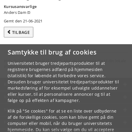
Kursusansvarlige
Anders Dam
Gemt den 21-06-2021
TILBAGE
Samtykke til brug af cookies
Hvis du har spørgsmål til kurset, skal du henvende dig til din lokale
Universitetet bruger tredjepartsprodukter til at
studieadministration.
registrere brugernes adfærd på hjemmesiden
(statistik) for løbende at forbedre vores service.
Desuden bruger universitetet tredjepartsprodukter til
KØBENHAVNS UNIVERSITET
markedsføring af for eksempel udvalgte uddannelser
eller kurser, til at personalisere annoncer og til at
KONTAKT
følge op på effekten af kampagner.
SERVICES
Klik på "Se cookies" for at se en liste over udbyderne
af de forskellige cookies, som kan blive gemt på din
FOR STUDERENDE OG ANSATTE
computer eller mobil, når du bruger universitetets
hjemmeside. Du kan selv vælge om du vil acceptere