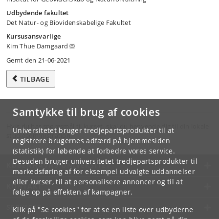
Udbydende fakultet
Det Natur- og Biovidenskabelige Fakultet
Kursusansvarlige
Kim Thue Damgaard
Gemt den 21-06-2021
TILBAGE
Samtykke til brug af cookies
Hvis du har spørgsmål til kurset, skal du henvende dig til din lokale
Universitetet bruger tredjepartsprodukter til at
studieadministration.
registrere brugernes adfærd på hjemmesiden
(statistik) for løbende at forbedre vores service.
Desuden bruger universitetet tredjepartsprodukter til
KØBENHAVNS UNIVERSITET
markedsføring af for eksempel udvalgte uddannelser
eller kurser, til at personalisere annoncer og til at
KONTAKT
følge op på effekten af kampagner.
SERVICES
Klik på "Se cookies" for at se en liste over udbyderne