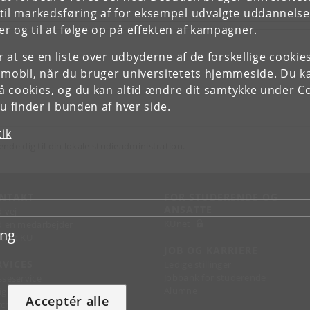
il markedsføring af for eksempel udvalgte uddannelser e
r og til at følge op på effekten af kampagner.
or at se en liste over udbyderne af de forskellige cooki
 mobil, når du bruger universitetets hjemmeside. Du k
slå cookies, og du kan altid ændre dit samtykke under
Co
 finder i bunden af hver side.
tik
ende dig til din lokale studieadministration.
NTAKT
FOR STUDERENDE OG
ANSATTE
d vej
KUnet
d en medarbejder
ing
takt KU
JOB OG KARRIERE
RVICES
Ledige stillinger
Jobbank for studerende
sseservice
Alumne
ignguide
Acceptér alle
chandise