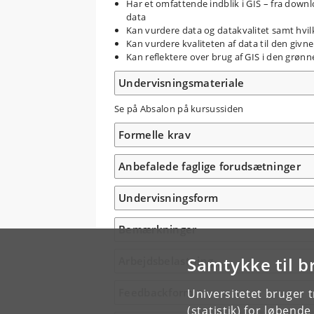
Har et omfattende indblik i GIS – fra downlo
data
Kan vurdere data og datakvalitet samt hvilk
Kan vurdere kvaliteten af data til den givn
Kan reflektere over brug af GIS i den grønn
Undervisningsmateriale
Se på Absalon på kursussiden
Formelle krav
Anbefalede faglige forudsætninger
Undervisningsform
Bemærkninger
Samtykke til b
Arbejdsbelastning
Feedbackform
Universitetet bruger 
(statistik) for løbend