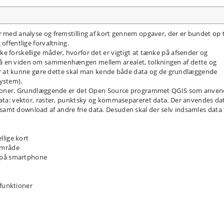
r med analyse og fremstilling af kort gennem opgaver, der er bundet op t
offentlige forvaltning.
e forskellige måder, hvorfor det er vigtigt at tænke på afsender og
nå en viden om sammenhængen mellem arealet, tolkningen af dette og
. For at kunne gøre dette skal man kende både data og de grundlæggende
System).
kationer. Grundlæggende er det Open Source programmet QGIS som anven
 data: vektor, raster, punktsky og kommasepareret data. Der anvendes da
amt download af andre frie data. Desuden skal der selv indsamles data t
llige kort
 område
ta på smartphone
funktioner