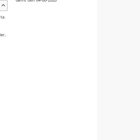
Gemt den 04-06-2020
ta.
der,