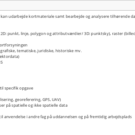
e kan udarbejde kortmateriale samt bearbejde og analysere tilhørende da
(2D: punkt, linje, polygon og attributværdier/ 3D: punktsky), raster (bille
 Kortforsyningen
grafiske, tematiske, juridiske, historiske mv.
vektordata)
IS
il specifik opgave
lisering, georeferering, GPS, UAV)
r på spatielle og ikke spatielle data
il anvendelse i andre fag på uddannelsen og på fremtidig arbejdsplads