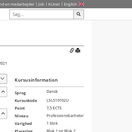
ind en medarbejder
Job
KUnet
English
2021
Kursusinformation
Dansk
Sprog
LSLS10102U
Kursuskode
7,5 ECTS
Point
Professionsbachelor
Niveau
1 blok
Varighed
Blok 1 og Blok 2
Placering