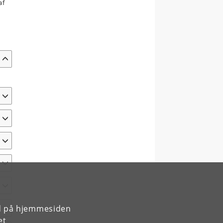
af
rd på hjemmesiden
et