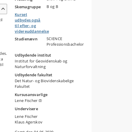
B og B
Skemagruppe
Kurset
il
udbydes også
til efter- og
videreuddannelse
SCIENCE
Studienævn
Professionsbachelor
des.
Udbydende institut
ta
Institut for Geovidenskab og
il
Naturforvaltning
Udbydende fakultet
Det Natur- og Biovidenskabelige
Fakultet
Kursusansvarlige
Lene Fischer
Undervisere
Lene Fischer
Klaus Agerskov