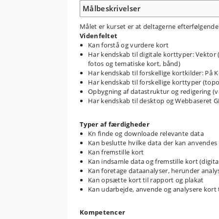
Målbeskrivelser
Målet er kurset er at deltagerne efterfølgend
Videnfeltet
Kan forstå og vurdere kort
Har kendskab til digitale korttyper: Vektor 
fotos og tematiske kort, bånd)
Har kendskab til forskellige kortkilder: På
Har kendskab til forskellige korttyper (topo
Opbygning af datastruktur og redigering (
Har kendskab til desktop og Webbaseret G
Typer af færdigheder
Kn finde og downloade relevante data
Kan beslutte hvilke data der kan anvendes t
Kan fremstille kort
Kan indsamle data og fremstille kort (digita
Kan foretage dataanalyser, herunder analyse
Kan opsætte kort til rapport og plakat
Kan udarbejde, anvende og analysere kort t
Kompetencer