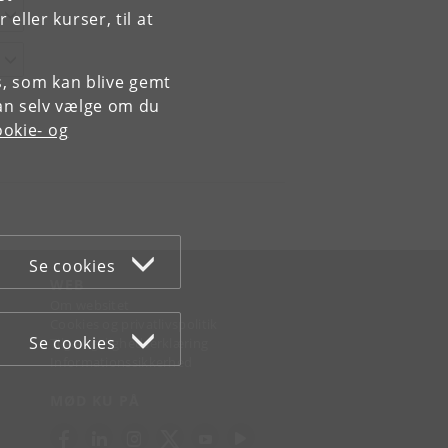
ller kurser, til at
es, som kan blive gemt
an selv vælge om du
okie- og
Se cookies
WEB
Om websitet
Cookies og privatlivspolitik
Se cookies
Tilgængelighedserklæring
Informationssikkerhed
MØD KU PÅ