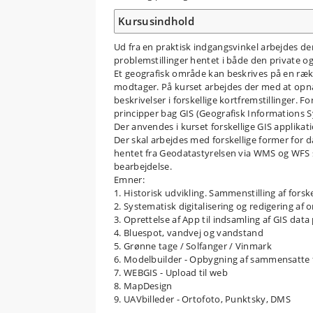
Kursusindhold
Ud fra en praktisk indgangsvinkel arbejdes de
problemstillinger hentet i både den private og 
Et geografisk område kan beskrives på en rækk
modtager. På kurset arbejdes der med at op
beskrivelser i forskellige kortfremstillinger
principper bag GIS (Geografisk Informations 
Der anvendes i kurset forskellige GIS appli
Der skal arbejdes med forskellige former for
hentet fra Geodatastyrelsen via WMS og WFS s
bearbejdelse.
Emner:
1. Historisk udvikling. Sammenstilling af forske
2. Systematisk digitalisering og redigering af
3. Oprettelse af App til indsamling af GIS da
4. Bluespot, vandvej og vandstand
5. Grønne tage / Solfanger / Vinmark
6. Modelbuilder - Opbygning af sammensatte 
7. WEBGIS - Upload til web
8. MapDesign
9. UAVbilleder - Ortofoto, Punktsky, DMS