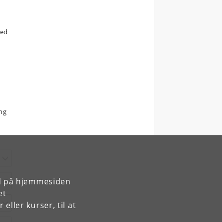
med
æng
rd på hjemmesiden
et
ller kurser, til at