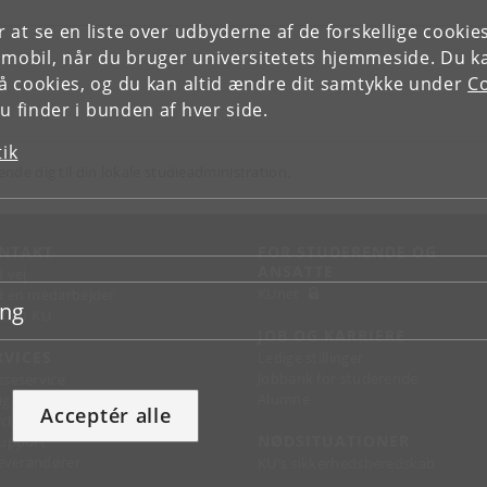
or at se en liste over udbyderne af de forskellige cooki
 mobil, når du bruger universitetets hjemmeside. Du k
slå cookies, og du kan altid ændre dit samtykke under
Co
 finder i bunden af hver side.
tik
ende dig til din lokale studieadministration.
NTAKT
FOR STUDERENDE OG
ANSATTE
d vej
KUnet
d en medarbejder
ing
takt KU
JOB OG KARRIERE
RVICES
Ledige stillinger
Jobbank for studerende
sseservice
Alumne
ignguide
Acceptér alle
chandise
NØDSITUATIONER
support
 leverandører
KU's sikkerhedsberedskab