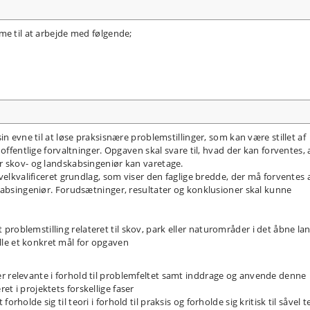
me til at arbejde med følgende;
n evne til at løse praksisnære problemstillinger, som kan være stillet af
offentlige forvaltninger. Opgaven skal svare til, hvad der kan forventes, 
r skov- og landskabsingeniør kan varetage.
velkvalificeret grundlag, som viser den faglige bredde, der må forventes 
kabsingeniør. Forudsætninger, resultater og konklusioner skal kunne
roblemstilling relateret til skov, park eller naturområder i det åbne la
le et konkret mål for opgaven
r relevante i forhold til problemfeltet samt inddrage og anvende denne
t i projektets forskellige faser
rholde sig til teori i forhold til praksis og forholde sig kritisk til såvel t