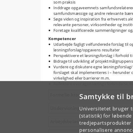
som praksis
Inddrage opgaveemnets samfundsrelaterede 
samfundsmæssige og andre relevante bær
Søge viden og inspiration fra erhvervets ak
relevante personer, virksomheder og instit
Foretage kvalificerede sammenligninger og/e
Kompetencer
Udarbejde fagligt velfunderede forslag til o
løsningsforslag/opgavens resultater
Perspektivere et løsningsforslag i forhold t
Bidrage til udvikling af projektmålgruppens
Vurdere og diskutere egne løsningsforslag/​
forslaget skal implementeres i – herunder o
virkelighed eller barrierer m.m.
Reflektere over egen læring i forbindelse m
Samtykke til b
Formelle krav
Undervisningsform
Universitetet bruger 
(statistik) for løbend
Arbejdsbelastning
tredjepartsprodukter t
personalisere annonce