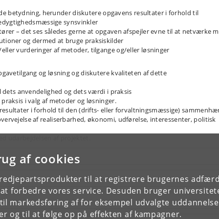
betydning, herunder diskutere opgavens resultater i forhold til
edygtighedsmæssige synsvinkler
tører – det ses således gerne at opgaven afspejler evne til at netværke 
utioner og dermed at bruge praksiskilder
ller vurderinger af metoder, tilgange og/eller løsninger
pgavetilgang og løsning og diskutere kvaliteten af dette
il dets anvendelighed og dets værdi i praksis
 praksis i valg af metoder og løsninger.
resultater i forhold til den (drifts- eller forvaltningsmæssige) sammenh
vervejelse af realiserbarhed, økonomi, udførelse, interessenter, politisk
ed udarbejdelsen af projektet.
rug af cookies
tredjepartsprodukter til at registrere brugernes adfæ
e at forbedre vores service. Desuden bruger universitet
il markedsføring af for eksempel udvalgte uddannelser e
r og til at følge op på effekten af kampagner.