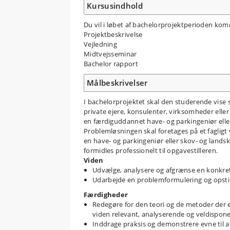
Kursusindhold
Du vil i løbet af bachelorprojektperioden kom
Projektbeskrivelse
Vejledning
Midtvejsseminar
Bachelor rapport
Målbeskrivelser
I bachelorprojektet skal den studerende vise si
private ejere, konsulenter, virksomheder eller 
en færdiguddannet have- og parkingeniør elle
Problemløsningen skal foretages på et fagligt 
en have- og parkingeniør eller skov- og lands
formidles professionelt til opgavestilleren.
Viden
Udvælge, analysere og afgrænse en konkret p
Udarbejde en problemformulering og opstil
Færdigheder
Redegøre for den teori og de metoder der e
viden relevant, analyserende og veldisponere
Inddrage praksis og demonstrere evne til at fo