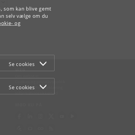
es, som kan blive gemt
an selv vælge om du
okie- og
Se cookies
WEB
Om websitet
Cookies og privatlivspolitik
Se cookies
Tilgængelighedserklæring
Informationssikkerhed
MØD KU PÅ