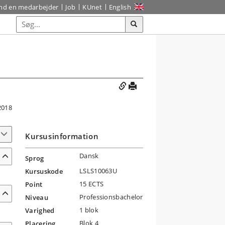
ind en medarbejder
Job
KUnet
English
2018
Kursusinformation
Dansk
Sprog
LSLS10063U
Kursuskode
15 ECTS
Point
Professionsbachelor
Niveau
1 blok
Varighed
Blok 4
Placering