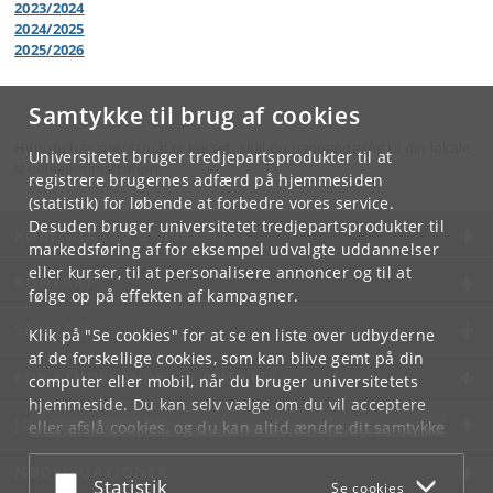
2023/2024
2024/2025
2025/2026
Samtykke til brug af cookies
Hvis du har spørgsmål til kurset, skal du henvende dig til din lokale
Universitetet bruger tredjepartsprodukter til at
studieadministration.
registrere brugernes adfærd på hjemmesiden
(statistik) for løbende at forbedre vores service.
Desuden bruger universitetet tredjepartsprodukter til
KØBENHAVNS UNIVERSITET
markedsføring af for eksempel udvalgte uddannelser
eller kurser, til at personalisere annoncer og til at
KONTAKT
følge op på effekten af kampagner.
SERVICES
Klik på "Se cookies" for at se en liste over udbyderne
af de forskellige cookies, som kan blive gemt på din
FOR STUDERENDE OG ANSATTE
computer eller mobil, når du bruger universitetets
hjemmeside. Du kan selv vælge om du vil acceptere
JOB OG KARRIERE
eller afslå cookies, og du kan altid ændre dit samtykke
under
Cookie- og privatlivspolitik
som du finder i
NØDSITUATIONER
bunden af hver side.
Acceptér eller afslå
Statistik
Se cookies