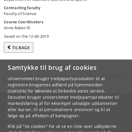
Contracting faculty
Faculty of Science
Course Coordinators
Anne Raben
Saved on the 12-06-2019
TILBAGE
Samtykke til brug af cookies
Hvis du har spørgsmål til kurset, skal du henvende dig til din lokale
Universitetet bruger tredjepartsprodukter til at
studieadministration.
registrere brugernes adfærd på hjemmesiden
(statistik) for løbende at forbedre vores service.
Desuden bruger universitetet tredjepartsprodukter til
KØBENHAVNS UNIVERSITET
markedsføring af for eksempel udvalgte uddannelser
eller kurser, til at personalisere annoncer og til at
KONTAKT
følge op på effekten af kampagner.
SERVICES
Klik på "Se cookies" for at se en liste over udbyderne