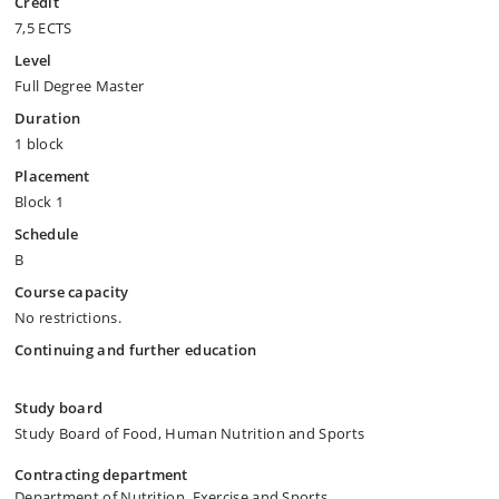
Credit
7,5 ECTS
Level
Full Degree Master
Duration
1 block
Placement
Block 1
Schedule
B
Course capacity
No restrictions.
Continuing and further education
Study board
Study Board of Food, Human Nutrition and Sports
Contracting department
Department of Nutrition, Exercise and Sports