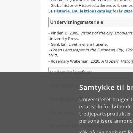
- Globalhistorie (Historiestuderende, 4. semes
Se
Historie, BA, lektionskatalog forår 2024
Undervisningsmateriale
- Pinder, D. 2005.
Visions of the city
.
Utopianis
University Press.
- Gehl, Jan: Livet mellem husene.
- Green Landscapes in the European City, 17
2017.
- Rosemary Wakeman. 2020.
A Modern History 
Undervisningsform
Samtykke til b
Arbejdsbelastning
Feedbackform
Universitetet bruger 
(statistik) for løbend
Tilmelding
tredjepartsprodukter t
personalisere annonce
Eksamen (Se studieordning)
Klik på "Se cookies" f