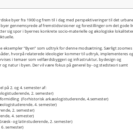
iske byer fra 1900 og frem til i dag med perspektiveringer til det urban
byer gennemsyrede af fremstidsvisioner og forestillinger om det gode li
ter sig spor i byernes konkrete socio-materielle og økologiske lokaliteter
ktuelle.
ke eksempler ”Byen” som udtryk for denne modsætning. Særligt zoomes
der, hvorpå relaterede ideologier kommer til udtryk, implementeres o
vises i temaer som velfærdsbyggeri og infrastruktur, bydesign og
er og natur i byen. Der vil være fokus på generel by- og stedsteori samt
l på 2. og 4. semester af:
logistuderende, 2. semester)
g formidling (Forhistorisk arkæologistuderende, 4.semester)
kæologistuderende, 4. semester)
rende, 2. semester)
rende, 4. semester)
Græsk- og latinstuderende, 2. semester)
 6. semester)