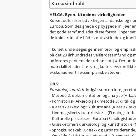
Kursusindhold
HELGA. Byen. Utopiens virkeligheder
Kurset udforsker udviklingen af danske og nord
Europa. Som designede og byggede miljøer er 
det gode samfund. Idet disse forestillinger sæt
de imidlertid ofte både kontrastfulde og konfli
I kurset undersøges gennem teori og empiris
på det 20 århundredes velfærdssamfund og må
udfordres gennem det urbane miljø. Der under
materialitet, identitets- og kulturarvskonflikt
ekskursioner til eksemplariske steder.
OBS
:
Forskningsområde
indgår som en integreret de
- Metode 2: dokumentation og analyse (Arkæo
- Forhistorisk Arkæologisk metode 3: kritik o
- Klassisk arkæologi: kulturmøde (Klassisk ar
- Hverdagslivets kulturhistorie (Etnologistude
- Kulturelle processer i Europa (Etnologistude
- Græsk-romersk arkæologi og kunsthistorie (
- Sprogkundskab (Græsk- og Latinstuderende,
- Område 2 (Historiestuderende, 2. semester)