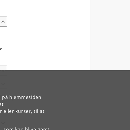
ge
.
rd på hjemmesiden
et
ller kurser, til at
es, som kan blive gemt