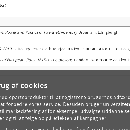
ter)
.
m, Power and Politics in Twentieth-Century
Urbanism. Edingburgh
50–2010
. Edited By Peter Clark, Marjaana Niemi, Catharina Nolin, Routled
of European Cities. 1815 to the present.
London: Bloomsbury Academic
rug af cookies
tredjepartsprodukter til at registrere brugernes adfæ
e at forbedre vores service. Desuden bruger universitet
il markedsføring af for eksempel udvalgte uddannelser e
r og til at følge op på effekten af kampagner.
or at se en liste over udbyderne af de forskellige cooki