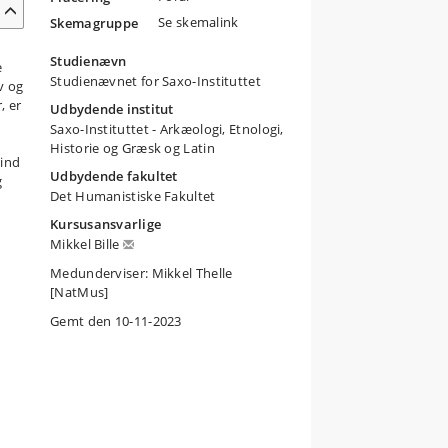
Se skemalink
Skemagruppe
Studienævn
e
Studienævnet for Saxo-Instituttet
v og
, er
Udbydende institut
Saxo-Instituttet - Arkæologi, Etnologi,
Historie og Græsk og Latin
 ind
Udbydende fakultet
g
Det Humanistiske Fakultet
Kursusansvarlige
Mikkel Bille
Medunderviser: Mikkel Thelle
[NatMus]
Gemt den 10-11-2023