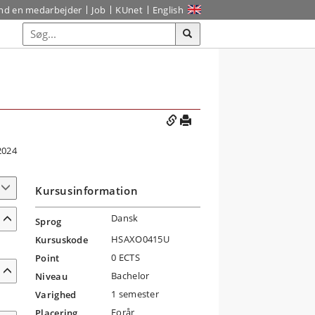
ind en medarbejder
Job
KUnet
English
2024
Kursusinformation
Dansk
Sprog
HSAXO0415U
Kursuskode
0 ECTS
Point
Bachelor
Niveau
1 semester
Varighed
Forår
Placering