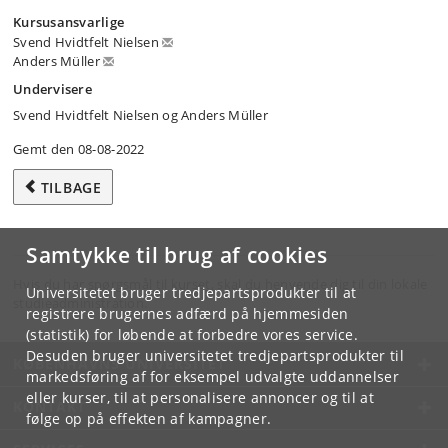
Kursusansvarlige
Svend Hvidtfelt Nielsen
Anders Müller
Undervisere
Svend Hvidtfelt Nielsen og Anders Müller
Gemt den 08-08-2022
TILBAGE
Samtykke til brug af cookies
Hvis du har spørgsmål til kurset, skal du henvende dig til din lokale
Universitetet bruger tredjepartsprodukter til at
studieadministration.
registrere brugernes adfærd på hjemmesiden
(statistik) for løbende at forbedre vores service.
Desuden bruger universitetet tredjepartsprodukter til
KØBENHAVNS UNIVERSITET
markedsføring af for eksempel udvalgte uddannelser
eller kurser, til at personalisere annoncer og til at
KONTAKT
følge op på effekten af kampagner.