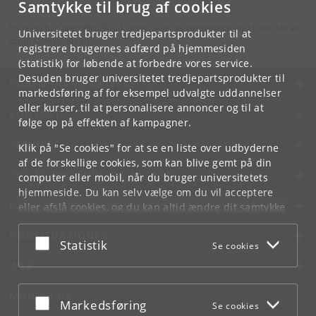
Samtykke til brug af cookies
Hvis du har spørgsmål til kurset, skal du henvende dig til din lokale
Universitetet bruger tredjepartsprodukter til at
studieadministration.
registrere brugernes adfærd på hjemmesiden
(statistik) for løbende at forbedre vores service.
Desuden bruger universitetet tredjepartsprodukter til
KØBENHAVNS UNIVERSITET
markedsføring af for eksempel udvalgte uddannelser
eller kurser, til at personalisere annoncer og til at
KONTAKT
følge op på effekten af kampagner.
SERVICES
Klik på "Se cookies" for at se en liste over udbyderne
af de forskellige cookies, som kan blive gemt på din
FOR STUDERENDE OG ANSATTE
computer eller mobil, når du bruger universitetets
hjemmeside. Du kan selv vælge om du vil acceptere
JOB OG KARRIERE
eller afslå cookies, og du kan altid ændre dit samtykke
under
Cookie- og privatlivspolitik
som du finder i
NØDSITUATIONER
bunden af hver side.
Acceptér eller afslå
Statistik
Se cookies
Googles privatlivspolitik
WEB
MØD KU PÅ
Acceptér eller afslå
Markedsføring
Se cookies