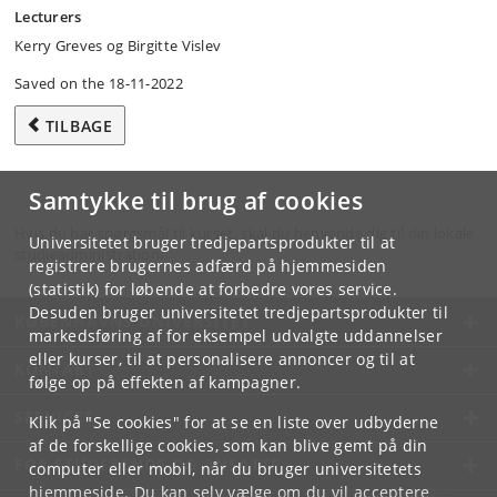
Lecturers
Kerry Greves og Birgitte Vislev
Saved on the 18-11-2022
TILBAGE
Samtykke til brug af cookies
Hvis du har spørgsmål til kurset, skal du henvende dig til din lokale
Universitetet bruger tredjepartsprodukter til at
studieadministration.
registrere brugernes adfærd på hjemmesiden
(statistik) for løbende at forbedre vores service.
Desuden bruger universitetet tredjepartsprodukter til
KØBENHAVNS UNIVERSITET
markedsføring af for eksempel udvalgte uddannelser
eller kurser, til at personalisere annoncer og til at
KONTAKT
følge op på effekten af kampagner.
SERVICES
Klik på "Se cookies" for at se en liste over udbyderne
af de forskellige cookies, som kan blive gemt på din
FOR STUDERENDE OG ANSATTE
computer eller mobil, når du bruger universitetets
hjemmeside. Du kan selv vælge om du vil acceptere