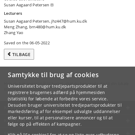
Susan Aagaard Petersen
Lecturers
Susan Aagaard Petersen, jhz447@hum.ku.dk
Meng Zhang, brn480@hum.ku.dk
Zhang Yao
Saved on the 06-05-2022
TILBAGE
Samtykke til brug af cookies
Hvis du har spørgsmål til kurset, skal du henvende dig til din lokale
Universitetet bruger tredjepartsprodukter til at
studieadministration.
registrere brugernes adfærd på hjemmesiden
(statistik) for løbende at forbedre vores service.
Desuden bruger universitetet tredjepartsprodukter til
KØBENHAVNS UNIVERSITET
markedsføring af for eksempel udvalgte uddannelser
eller kurser, til at personalisere annoncer og til at
KONTAKT
følge op på effekten af kampagner.
SERVICES
Klik på "Se cookies" for at se en liste over udbyderne