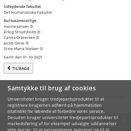
Udbydende fakultet
Det Humanistiske Fakultet
Kursusansvarlige
Hanne Jansen
Erling Strudsholm
Carina Graversen
Jacob Giese
Stine Maria Nielsen
Gemt den 01-10-2025
TILBAGE
Samtykke til brug af cookies
Hvis du har spørgsmål til kurset, skal du henvende dig til din lokale
Universitetet bruger tredjepartsprodukter til at
studieadministration.
registrere brugernes adfærd på hjemmesiden
(statistik) for løbende at forbedre vores service.
Desuden bruger universitetet tredjepartsprodukter til
KØBENHAVNS UNIVERSITET
markedsføring af for eksempel udvalgte uddannelser
eller kurser, til at personalisere annoncer og til at