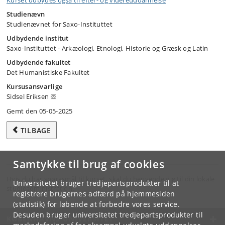
Kurset udbydes også til efter- og videreuddannelse
Studienævn
Studienævnet for Saxo-Instituttet
Udbydende institut
Saxo-Instituttet - Arkæologi, Etnologi, Historie og Græsk og Latin
Udbydende fakultet
Det Humanistiske Fakultet
Kursusansvarlige
Sidsel Eriksen
Gemt den 05-05-2025
TILBAGE
Samtykke til brug af cookies
Hvis du har spørgsmål til kurset, skal du henvende dig til din lokale
Universitetet bruger tredjepartsprodukter til at
studieadministration.
registrere brugernes adfærd på hjemmesiden
(statistik) for løbende at forbedre vores service.
Desuden bruger universitetet tredjepartsprodukter til
KØBENHAVNS UNIVERSITET