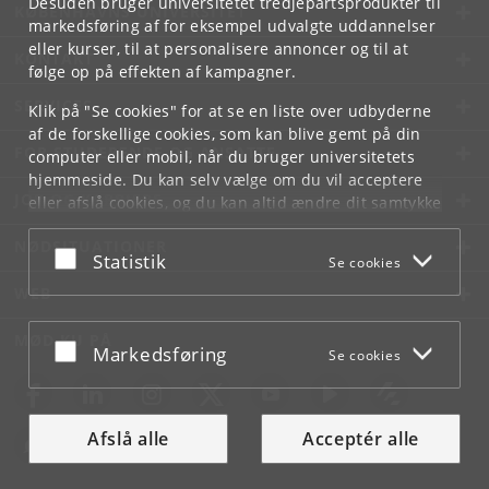
Desuden bruger universitetet tredjepartsprodukter til
KØBENHAVNS UNIVERSITET
markedsføring af for eksempel udvalgte uddannelser
eller kurser, til at personalisere annoncer og til at
KONTAKT
følge op på effekten af kampagner.
SERVICES
Klik på "Se cookies" for at se en liste over udbyderne
af de forskellige cookies, som kan blive gemt på din
FOR STUDERENDE OG ANSATTE
computer eller mobil, når du bruger universitetets
hjemmeside. Du kan selv vælge om du vil acceptere
JOB OG KARRIERE
eller afslå cookies, og du kan altid ændre dit samtykke
under
Cookie- og privatlivspolitik
som du finder i
NØDSITUATIONER
bunden af hver side.
Acceptér eller afslå
Statistik
Se cookies
Googles privatlivspolitik
WEB
MØD KU PÅ
Acceptér eller afslå
Markedsføring
Se cookies
Afslå alle
Acceptér alle