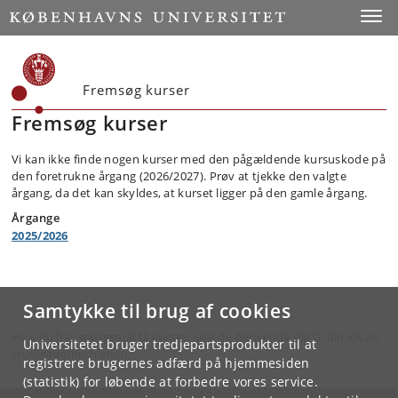
Toggle
Fremsøg kurser
Fremsøg kurser
Vi kan ikke finde nogen kurser med den pågældende kursuskode på
den foretrukne årgang (2026/2027). Prøv at tjekke den valgte
årgang, da det kan skyldes, at kurset ligger på den gamle årgang.
Årgange
2025/2026
Samtykke til brug af cookies
Hvis du har spørgsmål til kurset, skal du henvende dig til din lokale
Universitetet bruger tredjepartsprodukter til at
studieadministration.
registrere brugernes adfærd på hjemmesiden
(statistik) for løbende at forbedre vores service.