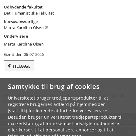
Udbydende fakultet
Det Humanistiske Fakultet
Kursusansvarlige
Marta Karolina Olsen
Undervisere
Marta Karolina Olsen
Gemt den 06-07-2026
TILBAGE
Samtykke til brug af cookies
Hvis du har spørgsmål til kurset, skal du henvende dig til din lokale
Universitetet bruger tredjepartsprodukter til at
studieadministration.
registrere brugernes adfærd på hjemmesiden
(statistik) for løbende at forbedre vores service.
Desuden bruger universitetet tredjepartsprodukter til
KØBENHAVNS UNIVERSITET
markedsføring af for eksempel udvalgte uddannelser
eller kurser, til at personalisere annoncer og til at
KONTAKT