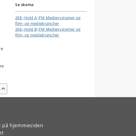
Se skema
26E-;Hold A;;FM Mediesystemer og
film- og mediebrancher
26E-;Hold B;;FM Mediesystemer og
film- og mediebrancher
re
re
rd på hjemmesiden
et