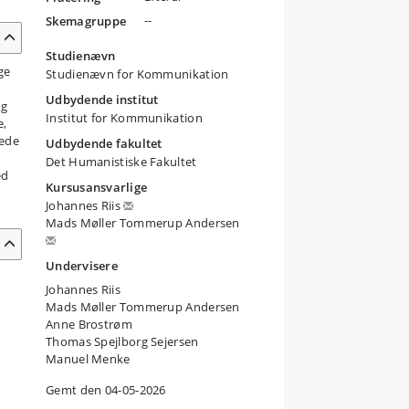
--
Skemagruppe
Studienævn
ge
Studienævn for Kommunikation
Udbydende institut
og
Institut for Kommunikation
e,
rede
Udbydende fakultet
Det Humanistiske Fakultet
ed
Kursusansvarlige
Johannes Riis
Mads Møller Tommerup Andersen
Undervisere
Johannes Riis
Mads Møller Tommerup Andersen
Anne Brostrøm
Thomas Spejlborg Sejersen
Manuel Menke
Gemt den 04-05-2026