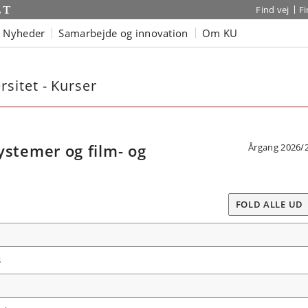
Find vej
F
Nyheder
Samarbejde og innovation
Om KU
sitet - Kurser
temer og film- og
Årgang 2026/
FOLD ALLE UD
s