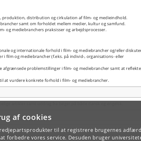
g, produktion, distribution og cirkulation af film- og medieindhold.
ebrancher samt om forholdet mellem medier, kultur og samfund.
film- og mediebranchers praksisser og arbejdsprocesser.
nale og internationale forhold i film- og mediebrancher og/eller diskute
 film og mediebrancher (f.eks. på individ-, organisations- eller
 afgrænsede problemstillinger i film- og mediebrancher samt at reflekte
til at vurdere konkrete forhold i film- og mediebrancher.
belige artikler samt uddrag fra bøger på både dansk og engelsk.
rug af cookies
tredjepartsprodukter til at registrere brugernes adfæ
e at forbedre vores service. Desuden bruger universitet