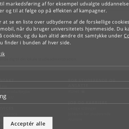
il markedsføring af for eksempel udvalgte uddannelser e
r og til at følge op på effekten af kampagner.
or at se en liste over udbyderne af de forskellige cooki
 mobil, når du bruger universitetets hjemmeside. Du k
slå cookies, og du kan altid ændre dit samtykke under
Co
 finder i bunden af hver side.
tik
ende dig til din lokale studieadministration.
NTAKT
FOR STUDERENDE OG
ANSATTE
d vej
KUnet
d en medarbejder
ing
takt KU
JOB OG KARRIERE
RVICES
Ledige stillinger
Jobbank for studerende
sseservice
Alumne
ignguide
Acceptér alle
chandise