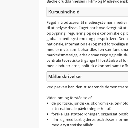
Bacheloruddannelsen i Film- og Medievidens
Kursusindhold
Faget introducerer til mediesystemer, mediein
til at belyse disse. Faget har hovedvægt på 
opbygning, regulering og de økonomiske og 
globale mediesystemer og perspektiver. Der ar
nationale, internationale) og med forskellige 
medier mv.), som behandles i en samfundsmæss
markedsmæssige, arbejdsmæssige og politiske 
centrale teoretiske tilgange til forståelse af 
medieindustrierne, politisk økonomi samt off
Målbeskrivelser
Ved prøven kan den studerende demonstrer
Viden om og forståelse af
de politiske, juridiske, økonomiske, teknol
internationale påvirkninger heraf.
forskellige støtteordninger, organisationsf
film- og mediearbejderes praksisser, norme
mediesystemiske vilkår.