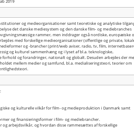
kab 2019
stitutioner og medieorganisationer samt teoretiske og analytiske tilgan
at belyse det danske mediesystem og den danske film- og mediebranches
lovgivningsmæssige rammer, men inddrager også nordiske, europæiske 
bejdes med forskellige medieorganisationer (offentlige og private, lokal
medieformer og -brancher (print/web aviser, radio, tv, film, internetbase
ig og kulturel sammenhæng og i lyset af bl.a. teknologiske,
forhold og forandringer, nationalt og globalt. Desuden arbejdes der m
forholdet mellem medier og samfund, bl.a. medialiseringsteori, teorier om
entlighedsteori.
e:
ogiske og kulturelle vilkår for film- og medieproduktion i Danmark samt
ormer og finansieringsformer i film- og mediebrancher.
r og arbejdsvilkår, og hvordan disse rammesættes af forskellige