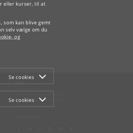
ller kurser, til at
es, som kan blive gemt
an selv vælge om du
okie- og
Se cookies
WEB
Om websitet
Cookies og privatlivspolitik
Se cookies
Tilgængelighedserklæring
Informationssikkerhed
MØD KU PÅ