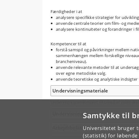
Færdigheder i at
analysere specifikke strategier for udviklin
anvende centrale teorier om film- og medi
analysere kontinuiteter og forandringer i 
Kompetencer til at
forstå samspil og påvirkninger mellem natio
sammenhængen mellem forskellige niveauer i
brancheniveau).
anvende relevante metoder til at undersøge
over egne metodiske valg.
anvende teoretiske og analytiske indsigter 
Undervisningsmateriale
Undervisningsmaterialet vil bestå af videnska
Samtykke til b
Undervisningsform
Arbejdsbelastning
Universitetet bruger 
(statistik) for løbend