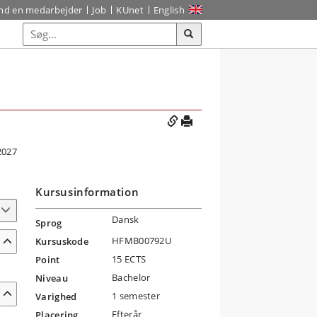
ind en medarbejder
Job
KUnet
English
2027
Kursusinformation
Dansk
Sprog
HFMB00792U
Kursuskode
15 ECTS
Point
Bachelor
Niveau
1 semester
Varighed
Efterår
Placering