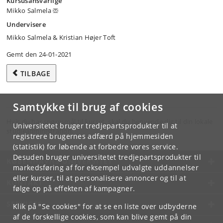
Kursusansvarlige
Mikko Salmela
Undervisere
Mikko Salmela & Kristian Højer Toft
Gemt den 24-01-2021
TILBAGE
Samtykke til brug af cookies
Hvis du har spørgsmål til kurset, skal du henvende dig til din lokale
Universitetet bruger tredjepartsprodukter til at
studieadministration.
registrere brugernes adfærd på hjemmesiden
(statistik) for løbende at forbedre vores service.
Desuden bruger universitetet tredjepartsprodukter til
KØBENHAVNS UNIVERSITET
markedsføring af for eksempel udvalgte uddannelser
eller kurser, til at personalisere annoncer og til at
KONTAKT
følge op på effekten af kampagner.
SERVICES
Klik på "Se cookies" for at se en liste over udbyderne
af de forskellige cookies, som kan blive gemt på din