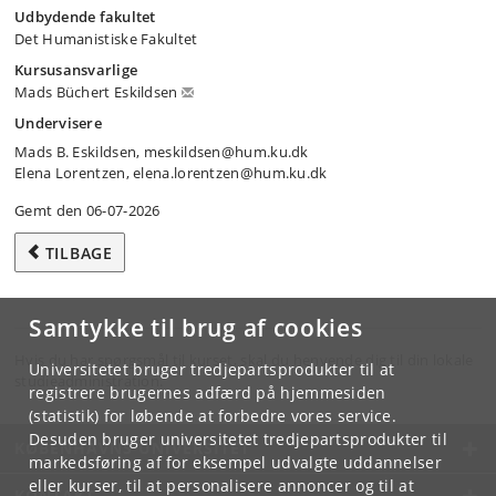
Udbydende fakultet
Det Humanistiske Fakultet
Kursusansvarlige
Mads Büchert Eskildsen
Undervisere
Mads B. Eskildsen, meskildsen@hum.ku.dk
Elena Lorentzen, elena.lorentzen@hum.ku.dk
Gemt den 06-07-2026
TILBAGE
Samtykke til brug af cookies
Hvis du har spørgsmål til kurset, skal du henvende dig til din lokale
Universitetet bruger tredjepartsprodukter til at
studieadministration.
registrere brugernes adfærd på hjemmesiden
(statistik) for løbende at forbedre vores service.
Desuden bruger universitetet tredjepartsprodukter til
KØBENHAVNS UNIVERSITET
markedsføring af for eksempel udvalgte uddannelser
eller kurser, til at personalisere annoncer og til at
KONTAKT