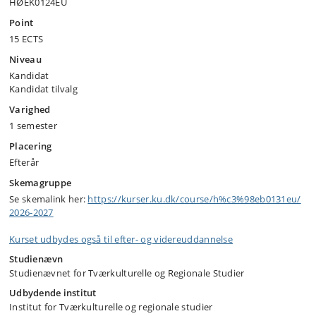
HØEK0124EU
Point
15 ECTS
Niveau
Kandidat
Kandidat tilvalg
Varighed
1 semester
Placering
Efterår
Skemagruppe
Se skemalink her:
https:/​/​kurser.ku.dk/​course/​h%c3%98eb0131eu/​
2026-2027
Kurset udbydes også til efter- og videreuddannelse
Studienævn
Studienævnet for Tværkulturelle og Regionale Studier
Udbydende institut
Institut for Tværkulturelle og regionale studier