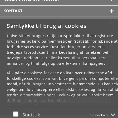
KONTAKT
SERVICES
Samtykke til brug af cookies
FOR STUDERENDE OG ANSATTE
Universitetet bruger tredjepartsprodukter til at registrere
brugernes adfærd på hjemmesiden (statistik) for løbende at
JOB OG KARRIERE
forbedre vores service. Desuden bruger universitetet
tredjepartsprodukter til markedsføring af for eksempel
NØDSITUATIONER
udvalgte uddannelser eller kurser, til at personalisere
annoncer og til at følge op på effekten af kampagner.
WEB
Klik på "Se cookies" for at se en liste over udbyderne af de
forskellige cookies, som kan blive gemt på din computer elle
MØD KU PÅ
mobil, når du bruger universitetets hjemmeside. Du kan sel
vælge om du vil acceptere eller afslå cookies, og du kan alti
ændre dit samtykke under
Cookie- og privatlivspolitik
som
du finder i bunden af hver side.
Googles privatlivspolitik
Acceptér eller afslå
Statistik
Se cookies