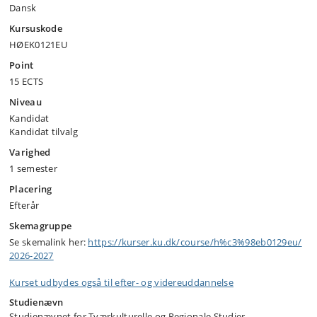
Dansk
Kursuskode
HØEK0121EU
Point
15 ECTS
Niveau
Kandidat
Kandidat tilvalg
Varighed
1 semester
Placering
Efterår
Skemagruppe
Se skemalink her:
https:/​/​kurser.ku.dk/​course/​h%c3%98eb0129eu/​
2026-2027
Kurset udbydes også til efter- og videreuddannelse
Studienævn
Studienævnet for Tværkulturelle og Regionale Studier