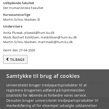
Udbydende fakultet
Det Humanistiske Fakultet
Kursusansvarlige
Martin Schou Madsen
Undervisere
Anita Pluwak, pluwak@hum.ku.dk
Mads Büchert Eskildsen, meskildsen@hum.ku.dk
Martin Schou Madsen, martmads@hum.ku.dk
Gemt den 27-04-2026
TILBAGE
Samtykke til brug af cookies
Hvis du har spørgsmål til kurset, skal du henvende dig til din lokale
Universitetet bruger tredjepartsprodukter til at
studieadministration.
registrere brugernes adfærd på hjemmesiden
(statistik) for løbende at forbedre vores service.
Desuden bruger universitetet tredjepartsprodukter til
KØBENHAVNS UNIVERSITET
markedsføring af for eksempel udvalgte uddannelser