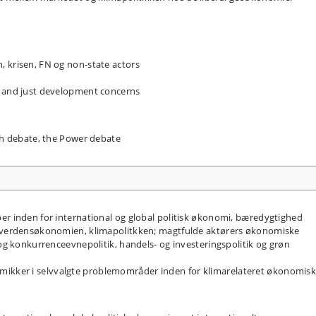
, krisen, FN og non-state actors
s and just development concerns
th debate, the Power debate
er inden for international og global politisk økonomi, bæredygtighed
f verdensøkonomien, klimapolitkken; magtfulde aktørers økonomiske
 og konkurrenceevnepolitik, handels- og investeringspolitik og grøn
ikker i selvvalgte problemområder inden for klimarelateret økonomis