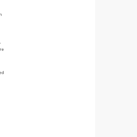
en
v
re
ed