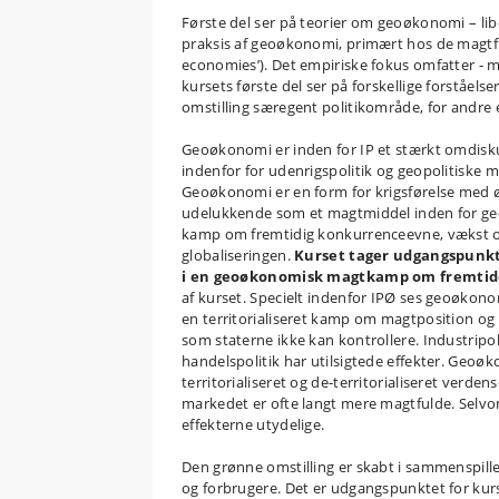
Første del ser på teorier om geoøkonomi – libe
praksis af geoøkonomi, primært hos de magtfu
economies’). Det empiriske fokus omfatter - m
kursets første del ser på forskellige forståels
omstilling særegent politikområde, for andre e
Geoøkonomi er inden for IP et stærkt omdisk
indenfor for udenrigspolitik og geopolitiske m
Geoøkonomi er en form for krigsførelse med
udelukkende som et magtmiddel inden for geo
kamp om fremtidig konkurrenceevne, vækst o
globaliseringen.
Kurset tager udgangspunkt 
i en geoøkonomisk magtkamp om fremtide
af kurset. Specielt indenfor IPØ ses geoøkonom
en territorialiseret kamp om magtposition o
som staterne ikke kan kontrollere. Industripol
handelspolitik har utilsigtede effekter. Ge
territorialiseret og de-territorialiseret ver
markedet er ofte langt mere magtfulde. Selvo
effekterne utydelige.
Den grønne omstilling er skabt i sammenspille
og forbrugere. Det er udgangspunktet for kurs