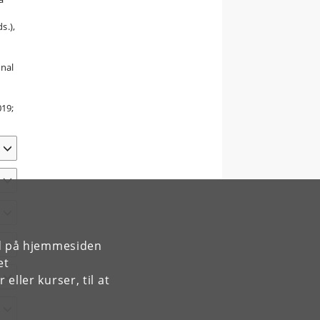
s.),
onal
019;
rd på hjemmesiden
et
ller kurser, til at