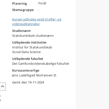
Forår
Placering
.
Skemagruppe
Kurset udbydes også til efter- og
videreuddannelse
Studienævn
Statskundskab studienævn
Udbydende institutter
Institut for Statskundskab
Social Data Science
Udbydende fakultet
Det Samfundsvidenskabelige Fakultet
Kursusansvarlige
Jens Ladefoged Mortensen
Gemt den 19-11-2024
k
n