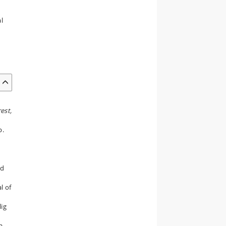
l
est,
p.
nd
l of
lig
a