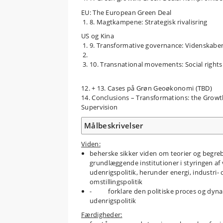
EU: The European Green Deal
8. Magtkampene: Strategisk rivalisring
US og Kina
9. Transformative governance: Videnskaben
10. Transnational movements: Social right
12. + 13. Cases på Grøn Geoøkonomi (TBD)
14. Conclusions – Transformations: the Grow
Supervision
Målbeskrivelser
Viden:
beherske sikker viden om teorier og begreb
grundlæggende institutioner i styringen a
udenrigspolitik, herunder energi, industri-
omstillingspolitik
- forklare den politiske proces og dynam
udenrigspolitik
Færdigheder: