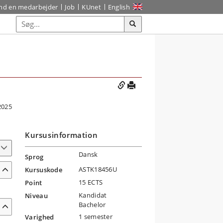
ind en medarbejder
Job
KUnet
English
2025
Kursusinformation
Dansk
Sprog
ASTK18456U
Kursuskode
15 ECTS
Point
Kandidat
Niveau
Bachelor
1 semester
Varighed