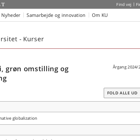
Find vej
F
Nyheder
Samarbejde og innovation
Om KU
sitet - Kurser
grøn omstilling og
Årgang 2024/
ng
FOLD ALLE UD
ative globalization