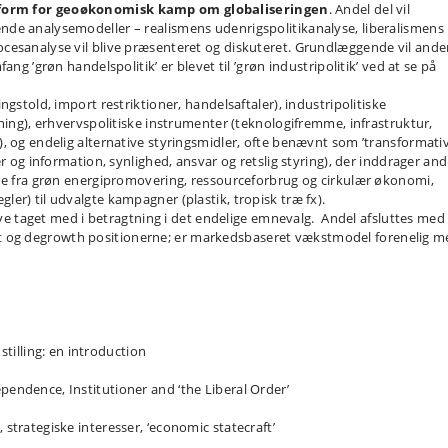
 form for geoøkonomisk kamp om globaliseringen
. Andel del vil
de analysemodeller – realismens udenrigspolitikanalyse, liberalismens
cesanalyse vil blive præsenteret og diskuteret. Grundlæggende vil and
ng ’grøn handelspolitik’ er blevet til ’grøn industripolitik’ ved at se på
gstold, import restriktioner, handelsaftaler), industripolitiske
ning), erhvervspolitiske instrumenter (teknologifremme, infrastruktur,
, og endelig alternative styringsmidler, ofte benævnt som ’transformati
r og information, synlighed, ansvar og retslig styring), der inddrager and
nde fra grøn energipromovering, ressourceforbrug og cirkulær økonomi,
er) til udvalgte kampagner (plastik, tropisk træ fx).
live taget med i betragtning i det endelige emnevalg. Andel afsluttes med
og degrowth positionerne; er markedsbaseret vækstmodel forenelig m
illing: en introduction
pendence, Institutioner and ‘the Liberal Order’
 strategiske interesser, ‘economic statecraft’