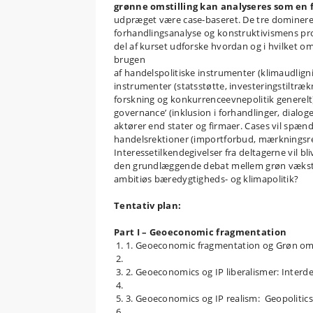
grønne omstilling kan analyseres som en
udpræget være case-baseret. De tre domineren
forhandlingsanalyse og konstruktivismens pro
del af kurset udforske hvordan og i hvilket omfa
brugen
af handelspolitiske instrumenter (klimaudlignin
instrumenter (statsstøtte, investeringstiltræk
forskning og konkurrenceevnepolitik generelt)
governance’ (inklusion i forhandlinger, dialoge
aktører end stater og firmaer. Cases vil spæ
handelsrektioner (importforbud, mærkningsregl
Interessetilkendegivelser fra deltagerne vil b
den grundlæggende debat mellem grøn vækst 
ambitiøs bæredygtigheds- og klimapolitik?
Tentativ plan:
Part I – Geoeconomic fragmentation
1. Geoeconomic fragmentation og Grøn omst
2. Geoeconomics og IP liberalismer: Interde
3. Geoeconomics og IP realism: Geopolitics,