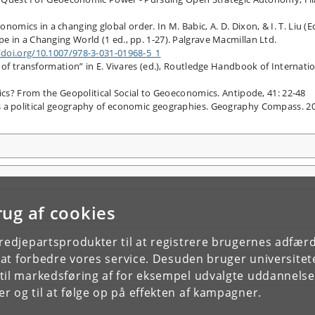
economics in a changing global order. In M. Babic, A. D. Dixon, & I. T. Liu (Ed
 in a Changing World (1 ed., pp. 1-27). Palgrave Macmillan Ltd.
​/​doi.org/​10.1007/​978-3-031-01968-5_1
 of transformation” in E. Vivares (ed.), Routledge Handbook of Internati
tics? From the Geopolitical Social to Geoeconomics. Antipode, 41: 22-48
s a political geography of economic geographies. Geography Compass. 2
rug af cookies
tredjepartsprodukter til at registrere brugernes adfæ
e at forbedre vores service. Desuden bruger universitet
il markedsføring af for eksempel udvalgte uddannelser e
r og til at følge op på effekten af kampagner.