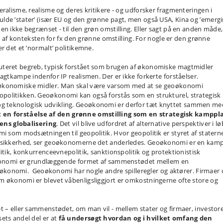
ralisme, realisme og deres kritikere - og udforsker fragmenteringen i
lde ’stater’ (især EU og den grønne pagt, men også USA, Kina og ’emerg
en ikke begrænset - til den grøn omstilling. Eller sagt på en anden måde,
er af konteksten for fx den grønne omstilling. For nogle er den grønne
r det et ’normalt’ politikemne.
uteret begreb, typisk forstået som brugen af økonomiske magtmidler
agtkampe indenfor IP realismen. Der er ikke forkerte forståelser.
 økonomiske midler. Man skal være varsom med at se geoøkonomi
politikken. Geoøkonomi kan også forstås som en strukturel, strategisk
g teknologisk udvikling. Geoøkonomi er derfor tæt knyttet sammen me
en forståelse af den grønne omstilling som en strategisk kamppl
ns globalisering
. Det vil blive udfordret af alternative perspektiver i l
i som modsætningen til geopolitik. Hvor geopolitik er styret af staterne
g sikkerhed, ser geoøkonomerne det anderledes. Geoøkonomi er en kamp
itik, konkurrenceevnepolitik, sanktionspolitik og protektionistisk
oøkonomi er grundlæggende formet af sammenstødet mellem en
densøkonomi. Geoøkonomi har nogle andre spilleregler og aktører. Firmaer 
m økonomi er blevet våbenligsliggjort er omkostningerne ofte store og
t – eller sammenstødet, om man vil - mellem stater og firmaer, investor
ets andel del er at
få undersøgt hvordan og i hvilket omfang den