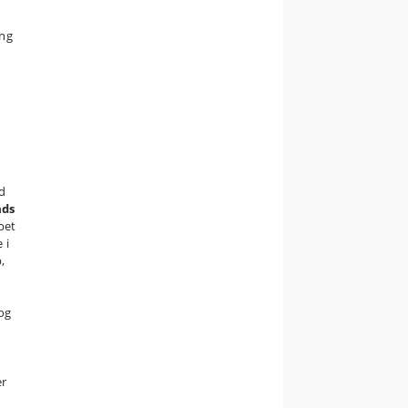
ing
d
ads
øbet
 i
,
og
er