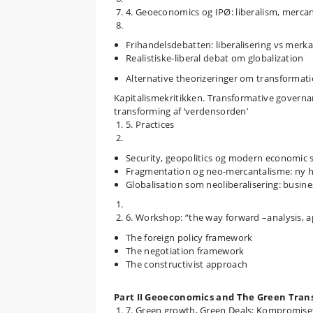
4. Geoeconomics og IPØ: liberalism, mercant
Frihandelsdebatten: liberalisering vs merka
Realistiske-liberal debat om globalization
Alternative theorizeringer om transformati
Kapitalismekritikken. Transformative govern
transforming af ‘verdensorden’
5. Practices
Security, geopolitics og modern economic s
Fragmentation og neo-mercantalisme: ny ha
Globalisation som neoliberalisering: busine
6. Workshop: “the way forward –analysis,
The foreign policy framework
The negotiation framework
The constructivist approach
Part II Geoeconomics and The Green Trans
7. Green growth, Green Deals: Kompromise