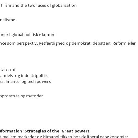
ilism and the two faces of globalization
ntilisme
oner I global politisk økonomi
ance som perspektiv. Retfærdighed og demokrati debatten: Reform eller
tatecraft
ndels- og industripoltiik
ss, financel og tech powers
 approaches og metoder
formation: Strategies of the ‘Great powers’
t mellem markedet og klimapolitikken hos de liberal geoøkonomier