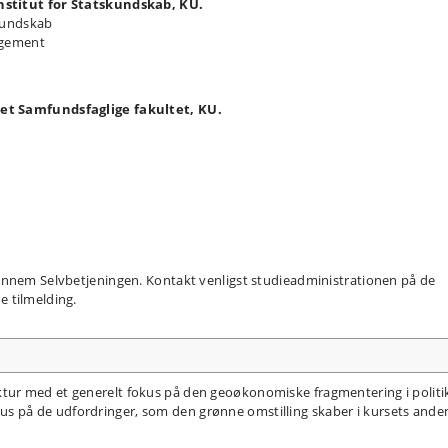
nstitut for Statskundskab, KU.
kundskab
agement
et Samfundsfaglige fakultet, KU.
ennem Selvbetjeningen. Kontakt venligst studieadministrationen på de
 tilmelding.
ur med et generelt fokus på den geoøkonomiske fragmentering i politi
 fokus på de udfordringer, som den grønne omstilling skaber i kursets ande