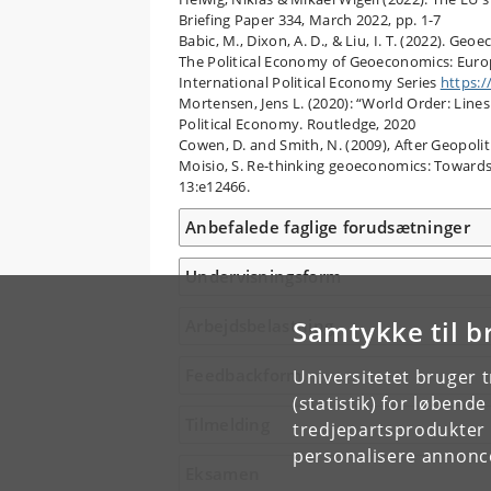
Briefing Paper 334, March 2022, pp. 1-7
Babic, M., Dixon, A. D., & Liu, I. T. (2022). Geo
The Political Economy of Geoeconomics: Europe
International Political Economy Series
https:/
Mortensen, Jens L. (2020): “World Order: Lines
Political Economy. Routledge, 2020
Cowen, D. and Smith, N. (2009), After Geopoli
Moisio, S. Re-thinking geoeconomics: Toward
13:e12466.
Anbefalede faglige forudsætninger
Undervisningsform
Samtykke til b
Arbejdsbelastning
Feedbackform
Universitetet bruger 
(statistik) for løbend
Tilmelding
tredjepartsprodukter t
personalisere annonce
Eksamen