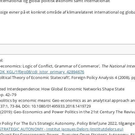
nternational og global politisk økonomi samt internationalt
ige evner på et konkret område af klimarelateret international og globa
l:
eo-economics: Logic of Conflict, Grammar of Commerce’,
The National Inter
KBDK_KGL/​1f0go08/​cdi_jstor_primary_42894676
itical Theory of Economic Statecraft’, Foreign Policy Analysis 4 (2008), p
nized Interdependence: How Global Economic Networks Shape State
 pp. 42–79
 politics by economic means: Geo-economics as an analytical approach a
, 37:1, 73-84, DOI: 10.1080/​01495933.2018.1419729
 (2019): Geo-Economics and Power Politics in the 21st Century The Reviva
e Policy For The Eu’s Strategic Autonomy, Policy Brief June 2022, tilgænge
RATEGIC AUTONOMY - Institut Jacques Delors (institutdelors.eu)
U's Quest For Geoeconomic Power - Pursuing Open Strategic Autonomy, Fii