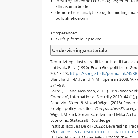
forstå og anvende teorier og begreber fra i
klimasamarbejde
demonstrere analytiske og formidlingsmæss
politisk økonomi
Kompetencer:
skriftlig formidlingsevne
Undervisningsmateriale
Tentativt og illustrativt litteturliste til første de
Luttwak, E. N. (1990) ‘From Geopolitics to G
20, 17–23.
https:/​/​soeg.kb.dk/​permalink/​45
Blanchard, J-M.F. and N.M. Ripsman 2008. ‘A Pol
371–98.
Farrell, H. and Newman, A. H. (2019) ‘Weapo
Coercion’, International Security 2019, 44 (1),
Scholvin, Sören & Mikael Wigell (2018) Power
foreign policy practice,
Comparative Strategy
Wigell, Mikael, Sören Scholvin and Mika Aaltol
Economic Statecraft, Routledge.
Institut Jacques Delor (2022): Leveraging Trad
på
LEVERAGING TRADE POLICY FOR THE EU’S ST
Helwig, Niklas & Mikael Wigell (2022): The E