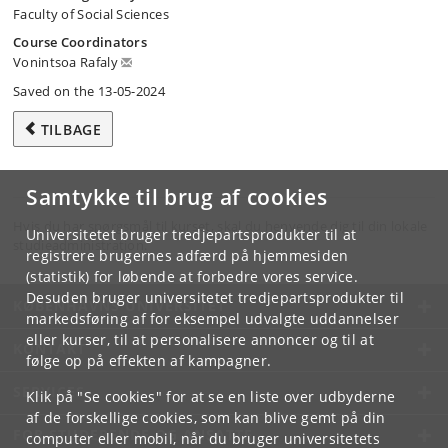
Faculty of Social Sciences
Course Coordinators
Vonintsoa Rafaly
Saved on the 13-05-2024
TILBAGE
Samtykke til brug af cookies
Hvis du har spørgsmål til kurset, skal du henvende dig til din lokale
Universitetet bruger tredjepartsprodukter til at
studieadministration.
registrere brugernes adfærd på hjemmesiden
(statistik) for løbende at forbedre vores service.
Desuden bruger universitetet tredjepartsprodukter til
KØBENHAVNS UNIVERSITET
markedsføring af for eksempel udvalgte uddannelser
eller kurser, til at personalisere annoncer og til at
KONTAKT
følge op på effekten af kampagner.
SERVICES
Klik på "Se cookies" for at se en liste over udbyderne
af de forskellige cookies, som kan blive gemt på din
FOR STUDERENDE OG ANSATTE
computer eller mobil, når du bruger universitetets