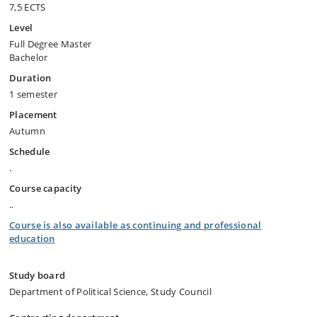
7,5 ECTS
Level
Full Degree Master
Bachelor
Duration
1 semester
Placement
Autumn
Schedule
.
Course capacity
..
Course is also available as continuing and professional
education
Study board
Department of Political Science, Study Council