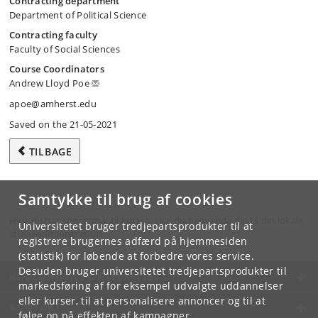
Contracting department
Department of Political Science
Contracting faculty
Faculty of Social Sciences
Course Coordinators
Andrew Lloyd Poe
apoe@amherst.edu
Saved on the 21-05-2021
TILBAGE
Samtykke til brug af cookies
Hvis du har spørgsmål til kurset, skal du henvende dig til din lokale
Universitetet bruger tredjepartsprodukter til at
studieadministration.
registrere brugernes adfærd på hjemmesiden
(statistik) for løbende at forbedre vores service.
Desuden bruger universitetet tredjepartsprodukter til
KØBENHAVNS UNIVERSITET
markedsføring af for eksempel udvalgte uddannelser
eller kurser, til at personalisere annoncer og til at
KONTAKT
følge op på effekten af kampagner.