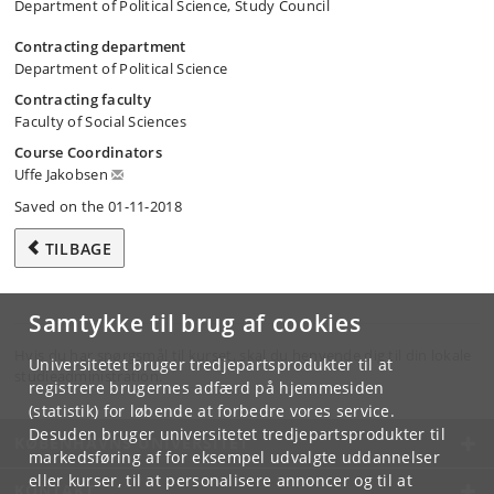
Department of Political Science, Study Council
Contracting department
Department of Political Science
Contracting faculty
Faculty of Social Sciences
Course Coordinators
Uffe Jakobsen
Saved on the 01-11-2018
TILBAGE
Samtykke til brug af cookies
Hvis du har spørgsmål til kurset, skal du henvende dig til din lokale
Universitetet bruger tredjepartsprodukter til at
studieadministration.
registrere brugernes adfærd på hjemmesiden
(statistik) for løbende at forbedre vores service.
Desuden bruger universitetet tredjepartsprodukter til
KØBENHAVNS UNIVERSITET
markedsføring af for eksempel udvalgte uddannelser
eller kurser, til at personalisere annoncer og til at
KONTAKT