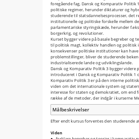
foregående fag, Dansk og Komparativ Politik 1 
politiske regimer, herunder diktaturer og hyb
studerende til statsdannelsesprocesser, det r
institutionelle og politiske forskelle mellem 
parlamentariske styringskæde, herunder f.eks
borgerkrig, og revolutioner.
Kurset bygger videre på basale begreber og teo
til politisk magt, kollektiv handlen og politis
konsekvenser politiske institutioner kan have 
problemstillinger, bliver de studerende beken
industrialiserede lande og udviklingslande.
Dansk og Komparativ Politik 3 bygger videre 
introduceret i Dansk og Komparativ Politik 1 o
Komparativ Politik 3 er på den interne politi
viden om det internationale system og staters 
interesse for staten og demokratiet, om end f
række af de metoder, der indgår i kurserne M
Målbeskrivelser
Efter endt kursus forventes den studerende a
Viden
forklare begreber og teorier i komparativ po