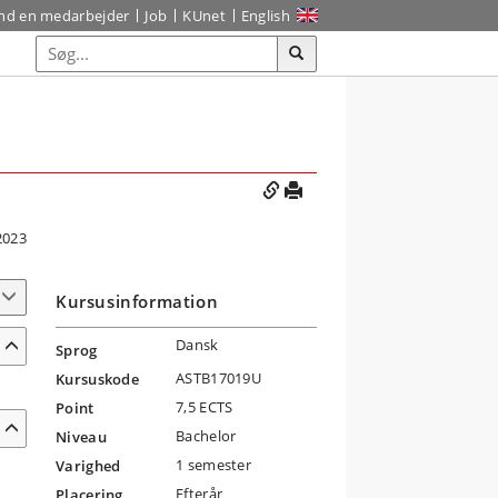
ind en medarbejder
Job
KUnet
English
2023
Kursusinformation
Dansk
Sprog
ASTB17019U
Kursuskode
7,5 ECTS
Point
Bachelor
Niveau
1 semester
Varighed
t
Efterår
Placering