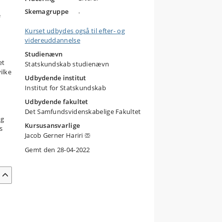
.
Skemagruppe
e
Kurset udbydes også til efter- og
videreuddannelse
Studienævn
et
Statskundskab studienævn
ilke
Udbydende institut
Institut for Statskundskab
Udbydende fakultet
Det Samfundsvidenskabelige Fakultet
og
Kursusansvarlige
s
Jacob Gerner Hariri
n
Gemt den 28-04-2022