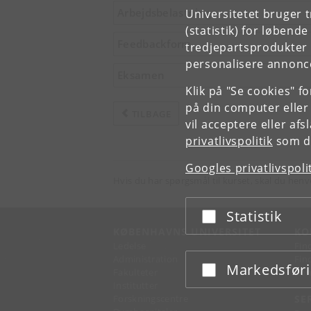
Arbejdsbelastning
Universitetet bruger 
(statistik) for løbend
Feedbackform
tredjepartsprodukter t
personalisere annonce
Eksamen
Klik på "Se cookies" f
på din computer eller
TILBAGE
vil acceptere eller af
privatlivspolitik
som du
Googles privatlivspoli
Hvis du har spørgsmål til kurset, skal du henv
Statistik
Acceptér eller afslå
KØBENHAVNS UNIVERSITET
KO
Ledelse
Fin
Administration
Fin
Markedsfør
Acceptér eller afslå
Fakulteter
Kon
Institutter
Forskningscentre
SE