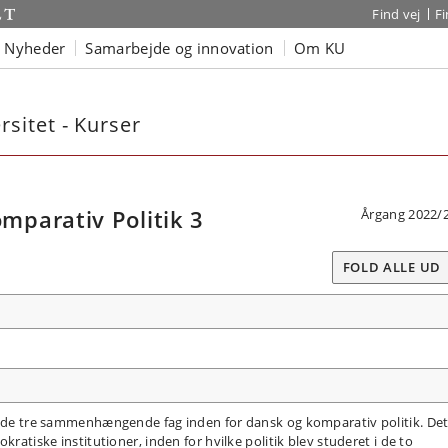
Find vej
F
Nyheder
Samarbejde og innovation
Om KU
sitet - Kurser
parativ Politik 3
Årgang 2022/
FOLD ALLE UD
af de tre sammenhængende fag inden for dansk og komparativ politik. De
kratiske institutioner, inden for hvilke politik blev studeret i de to