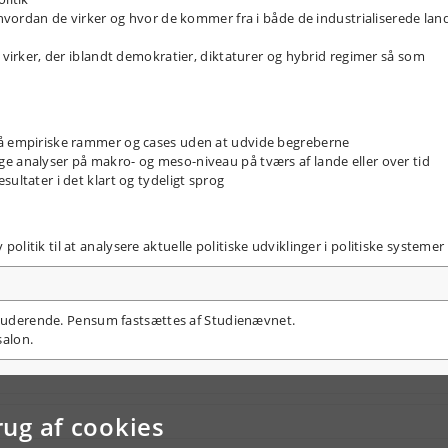
, hvordan de virker og hvor de kommer fra i både de industrialiserede lan
r virker, der iblandt demokratier, diktaturer og hybrid regimer så som
på empiriske rammer og cases uden at udvide begreberne
e analyser på makro- og meso-niveau på tværs af lande eller over tid
ultater i det klart og tydeligt sprog
litik til at analysere aktuelle politiske udviklinger i politiske systemer
 studerende. Pensum fastsættes af Studienævnet.
alon.
rug af cookies