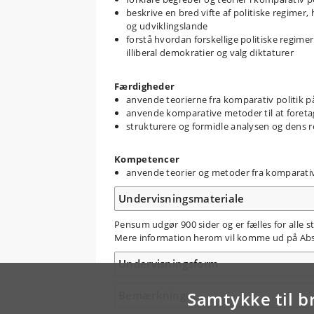
beskrive en bred vifte af politiske regimer
og udviklingslande
forstå hvordan forskellige politiske regime
illiberal demokratier og valg diktaturer
Færdigheder
anvende teorierne fra komparativ politik 
anvende komparative metoder til at foretag
strukturere og formidle analysen og dens res
Kompetencer
anvende teorier og metoder fra komparativ po
Undervisningsmateriale
Pensum udgør 900 sider og er fælles for alle
Mere information herom vil komme ud på Abs
Undervisningsform
Samtykke til b
Bemærkninger