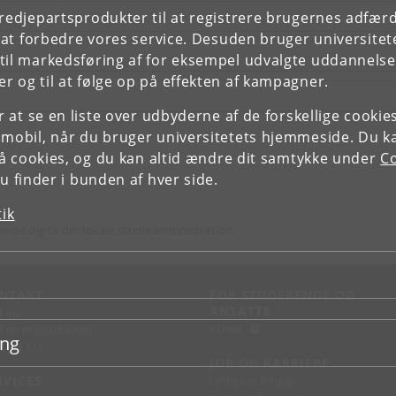
tredjepartsprodukter til at registrere brugernes adfæ
e at forbedre vores service. Desuden bruger universitet
il markedsføring af for eksempel udvalgte uddannelser e
r og til at følge op på effekten af kampagner.
or at se en liste over udbyderne af de forskellige cooki
 mobil, når du bruger universitetets hjemmeside. Du k
slå cookies, og du kan altid ændre dit samtykke under
Co
 finder i bunden af hver side.
tik
ende dig til din lokale studieadministration.
NTAKT
FOR STUDERENDE OG
ANSATTE
d vej
KUnet
d en medarbejder
ing
takt KU
JOB OG KARRIERE
RVICES
Ledige stillinger