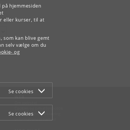
rd på hjemmesiden
et
ller kurser, til at
es, som kan blive gemt
an selv vælge om du
okie- og
Se cookies
WEB
Om websitet
Cookies og privatlivspolitik
Se cookies
Tilgængelighedserklæring
Informationssikkerhed