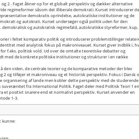
og 2 . Faget åbner op for et globalt perspektiv og dækker alternative
ride regimeformer såsom det illiberale demokrati. Kurset introducerer d
epræsentative demokratis oprindelse, autokratiske institutioner og de
demokrati og autokrati. Kurset undersøger også politik uden for den
. demokratisk og autokratisk regimefald, autokratiske styreformer, kup,
rier i feltet komparativ politik og introducerer problemstillinger relater
k identitet med analytisk fokus på makroniveauet. Kurset giver indblik i, hv
for f.eks. politisk vold. Ud over de omtalte teoretiske debatter og
dt med de konkrete politiske institutioner og strukturer i en række
på den viden, de centrale teorier og de komparative metoder der blev
g 2 og tilføjer et makroniveau og et historisk perspektiv. Fokus i Dansk 
ske organisering af lande men kobler dette perspektiv med de studerende
suverænitet fra International Politik. Faget deler med Politisk Teori 1 e
ra et positivt snarere end et normativt perspektiv. Kurset anvender en
etode 1-3.
t kunne:
litik