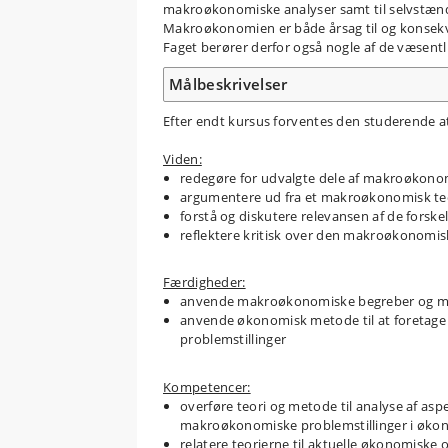
makroøkonomiske analyser samt til selvstæn
Makroøkonomien er både årsag til og konsekve
Faget berører derfor også nogle af de væsent
Målbeskrivelser
Efter endt kursus forventes den studerende a
Viden:
redegøre for udvalgte dele af makroøkono
argumentere ud fra et makroøkonomisk teo
forstå og diskutere relevansen af de forsk
reflektere kritisk over den makroøkonomisk
Færdigheder:
anvende makroøkonomiske begreber og mo
anvende økonomisk metode til at foretage
problemstillinger
Kompetencer:
overføre teori og metode til analyse af as
makroøkonomiske problemstillinger i økon
relatere teorierne til aktuelle økonomiske o