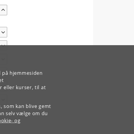
rd på hjemmesiden
et
ller kurser, til at
es, som kan blive gemt
an selv vælge om du
okie- og