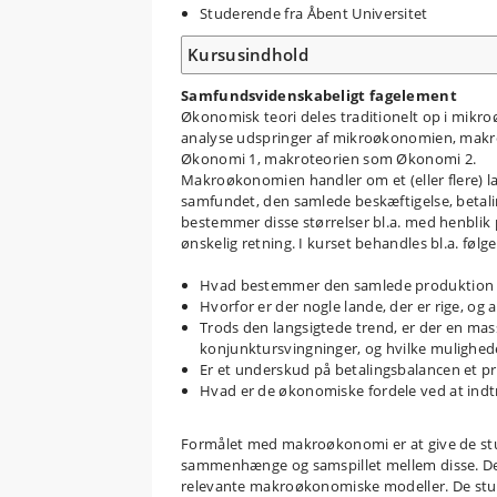
Studerende fra Åbent Universitet
Kursusindhold
Samfundsvidenskabeligt fagelement
Økonomisk teori deles traditionelt op i mik
analyse udspringer af mikroøkonomien, makro
Økonomi 1, makroteorien som Økonomi 2.
Makroøkonomien handler om et (eller flere) l
samfundet, den samlede beskæftigelse, betalin
bestemmer disse størrelser bl.a. med henbli
ønskelig retning. I kurset behandles bl.a. føl
Hvad bestemmer den samlede produktion i e
Hvorfor er der nogle lande, der er rige, og 
Trods den langsigtede trend, er der en mass
konjunktursvingninger, og hvilke mulighed
Er et underskud på betalingsbalancen et p
Hvad er de økonomiske fordele ved at in
Formålet med makroøkonomi er at give de s
sammenhænge og samspillet mellem disse. De
relevante makroøkonomiske modeller. De stude