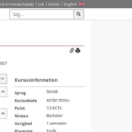
ind en medarbejder
Job
KUnet
English
2027
Kursusinformation
Dansk
Sprog
ASTB17016U
Kursuskode
7,5 ECTS
Point
Bachelor
Niveau
1 semester
Varighed
Forår
Placering