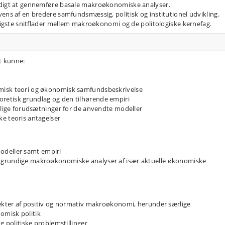
digt at gennemføre basale makroøkonomiske analyser.
ns af en bredere samfundsmæssig, politisk og institutionel udvikling.
ligste snitflader mellem makroøkonomi og de politologiske kernefag.
t kunne:
misk teori og økonomisk samfundsbeskrivelse
retisk grundlag og den tilhørende empiri
ellige forudsætninger for de anvendte modeller
e teoris antagelser
deller samt empiri
 grundige makroøkonomiske analyser af især aktuelle økonomiske
pekter af positiv og normativ makroøkonomi, herunder særlige
omisk politik
g politiske problemstillinger