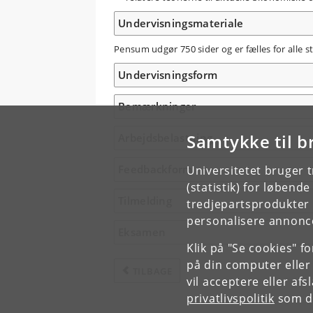
Undervisningsmateriale
Pensum udgør 750 sider og er fælles for alle
Undervisningsform
Bemærkninger
Samtykke til b
Arbejdsbelastning
Feedbackform
Universitetet bruger 
(statistik) for løbend
Tilmelding
tredjepartsprodukter t
personalisere annonce
Eksamen
Klik på "Se cookies" f
på din computer eller
TILBAGE
vil acceptere eller af
privatlivspolitik
som du