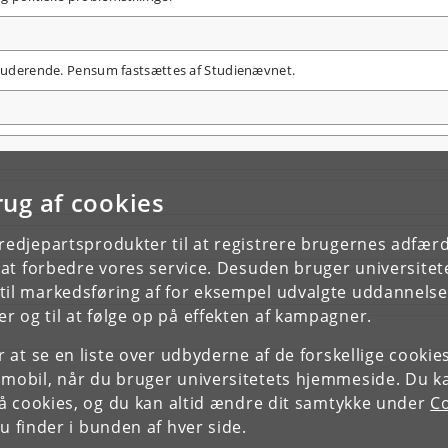
 studerende. Pensum fastsættes af Studienævnet.
rug af cookies
tredjepartsprodukter til at registrere brugernes adfæ
e at forbedre vores service. Desuden bruger universitet
il markedsføring af for eksempel udvalgte uddannelser e
r og til at følge op på effekten af kampagner.
or at se en liste over udbyderne af de forskellige cooki
 mobil, når du bruger universitetets hjemmeside. Du k
slå cookies, og du kan altid ændre dit samtykke under
Co
 finder i bunden af hver side.