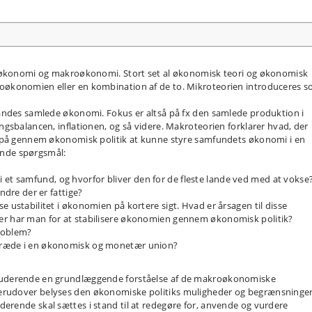
roøkonomi og makroøkonomi. Stort set al økonomisk teori og økonomisk
økonomien eller en kombination af de to. Mikroteorien introduceres 
andes samlede økonomi. Fokus er altså på fx den samlede produktion i
gsbalancen, inflationen, og så videre. Makroteorien forklarer hvad, der
k på gennem økonomisk politik at kunne styre samfundets økonomi i en
gende spørgsmål:
t samfund, og hvorfor bliver den for de fleste lande ved med at vokse
andre der er fattige?
e ustabilitet i økonomien på kortere sigt. Hvad er årsagen til disse
er har man for at stabilisere økonomien gennem økonomisk politik?
roblem?
dtræde i en økonomisk og monetær union?
tuderende en grundlæggende forståelse af de makroøkonomiske
rudover belyses den økonomiske politiks muligheder og begrænsninger
rende skal sættes i stand til at redegøre for, anvende og vurdere