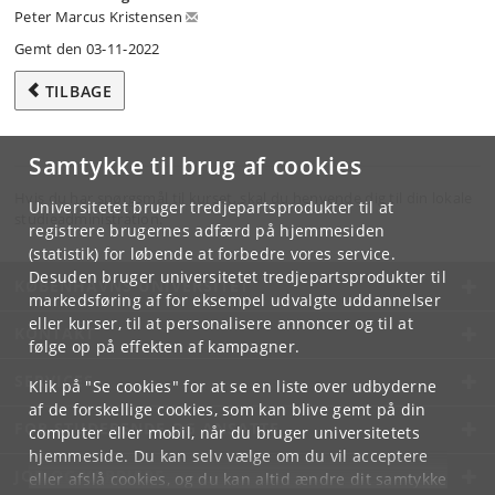
Peter Marcus Kristensen
Gemt den 03-11-2022
TILBAGE
Samtykke til brug af cookies
Hvis du har spørgsmål til kurset, skal du henvende dig til din lokale
Universitetet bruger tredjepartsprodukter til at
studieadministration.
registrere brugernes adfærd på hjemmesiden
(statistik) for løbende at forbedre vores service.
Desuden bruger universitetet tredjepartsprodukter til
KØBENHAVNS UNIVERSITET
markedsføring af for eksempel udvalgte uddannelser
eller kurser, til at personalisere annoncer og til at
KONTAKT
følge op på effekten af kampagner.
SERVICES
Klik på "Se cookies" for at se en liste over udbyderne
af de forskellige cookies, som kan blive gemt på din
FOR STUDERENDE OG ANSATTE
computer eller mobil, når du bruger universitetets
hjemmeside. Du kan selv vælge om du vil acceptere
JOB OG KARRIERE
eller afslå cookies, og du kan altid ændre dit samtykke