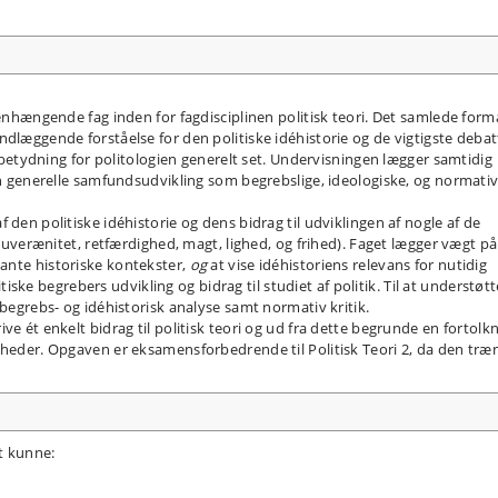
menhængende fag inden for fagdisciplinen politisk teori. Det samlede form
dlæggende forståelse for den politiske idéhistorie og de vigtigste debatt
is betydning for politologien generelt set. Undervisningen lægger samtidig
den generelle samfundsudvikling som begrebslige, ideologiske, og normati
 den politiske idéhistorie og dens bidrag til udviklingen af nogle af de
 suverænitet, retfærdighed, magt, lighed, og frihed). Faget lægger vægt på
vante historiske kontekster,
og
at vise idéhistoriens relevans for nutidig
litiske begrebers udvikling og bidrag til studiet af politik. Til at understøtt
 begrebs- og idéhistorisk analyse samt normativ kritik.
ve ét enkelt bidrag til politisk teori og ud fra dette begrunde en fortolk
gheder. Opgaven er eksamensforbedrende til Politisk Teori 2, da den træ
t kunne: