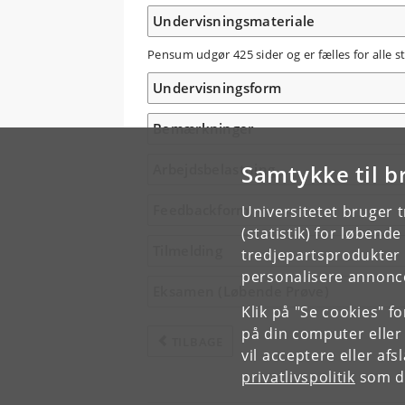
Undervisningsmateriale
Pensum udgør 425 sider og er fælles for alle
Undervisningsform
Bemærkninger
Samtykke til b
Arbejdsbelastning
Feedbackform
Universitetet bruger 
(statistik) for løbend
Tilmelding
tredjepartsprodukter t
personalisere annonce
Eksamen (Løbende Prøve)
Klik på "Se cookies" f
på din computer eller
TILBAGE
vil acceptere eller af
privatlivspolitik
som du