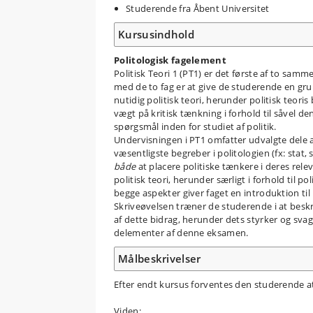
Studerende fra Åbent Universitet
Kursusindhold
Politologisk fagelement
Politisk Teori 1 (PT1) er det første af to sam
med de to fag er at give de studerende en grun
nutidig politisk teori, herunder politisk teor
vægt på kritisk tænkning i forhold til såvel 
spørgsmål inden for studiet af politik.
Undervisningen i PT1 omfatter udvalgte dele af
væsentligste begreber i politologien (fx: stat,
både
at placere politiske tænkere i deres rele
politisk teori, herunder særligt i forhold til po
begge aspekter giver faget en introduktion til
Skriveøvelsen træner de studerende i at beskri
af dette bidrag, herunder dets styrker og sva
delementer af denne eksamen.
Målbeskrivelser
Efter endt kursus forventes den studerende a
Viden: