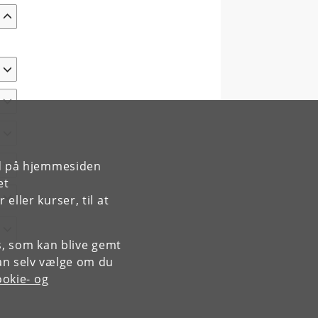
rd på hjemmesiden
et
ller kurser, til at
es, som kan blive gemt
an selv vælge om du
okie- og