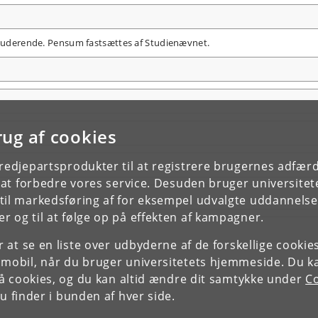
 studerende. Pensum fastsættes af Studienævnet.
rug af cookies
tredjepartsprodukter til at registrere brugernes adfæ
e at forbedre vores service. Desuden bruger universitet
il markedsføring af for eksempel udvalgte uddannelser e
r og til at følge op på effekten af kampagner.
or at se en liste over udbyderne af de forskellige cooki
 mobil, når du bruger universitetets hjemmeside. Du k
slå cookies, og du kan altid ændre dit samtykke under
Co
 finder i bunden af hver side.