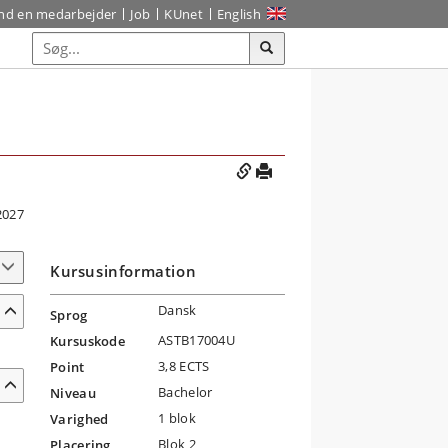
ind en medarbejder
Job
KUnet
English
2027
Kursusinformation
Dansk
Sprog
ASTB17004U
Kursuskode
3,8 ECTS
Point
Bachelor
Niveau
1 blok
Varighed
Blok 2
Placering