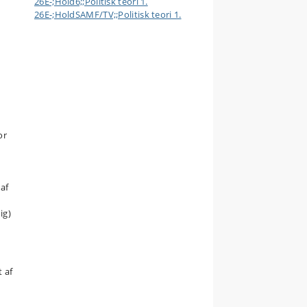
26E-;Hold6;;Politisk teori 1.
26E-;HoldSAMF/TV;;Politisk teori 1.
or
af
ig)
t af