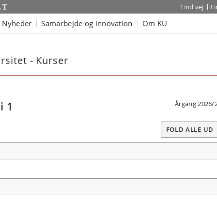
Find vej
F
Nyheder
Samarbejde og innovation
Om KU
sitet - Kurser
i 1
Årgang 2026/
FOLD ALLE UD