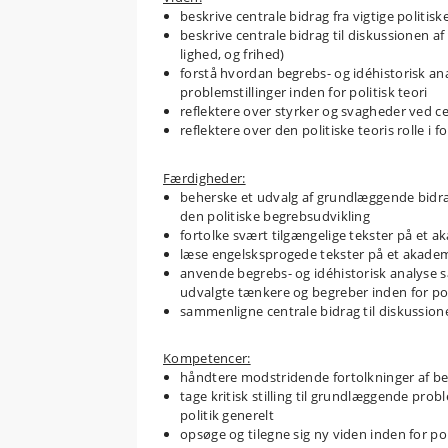
beskrive centrale bidrag fra vigtige politi
beskrive centrale bidrag til diskussionen af
lighed, og frihed)
forstå hvordan begrebs- og idéhistorisk ana
problemstillinger inden for politisk teori
reflektere over styrker og svagheder ved ce
reflektere over den politiske teoris rolle i fo
Færdigheder:
beherske et udvalg af grundlæggende bidrag 
den politiske begrebsudvikling
fortolke svært tilgængelige tekster på et a
læse engelsksprogede tekster på et akade
anvende begrebs- og idéhistorisk analyse 
udvalgte tænkere og begreber inden for poli
sammenligne centrale bidrag til diskussione
Kompetencer:
håndtere modstridende fortolkninger af begr
tage kritisk stilling til grundlæggende probl
politik generelt
opsøge og tilegne sig ny viden inden for pol