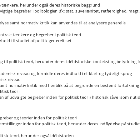
ske tænkere, herunder også deres historiske baggrund
 vigtige begreber i politologien (fx: stat, suverænitet, retfærdighed, magt,
lyse samt normativ kritik kan anvendes til at analysere generelle
ntrale tænkere og begreber i politisk teori
rhold til studiet af politik generelt set
til politisk teori, herunder deres idéhistoriske kontekst og betydning f
kademisk niveau og formidle deres indhold i et klart og tydeligt sprog
misk niveau
samt normativ kritik med henblik på at begrunde en bestemt fortolkning 
tisk teori
n af udvalgte begreber inden for politisk teori (historisk såvel som nutid
eber og teorier inden for politisk teori
emstillinger inden for politisk teori, herunder deres indflydelse på studie
itisk teori, herunder også idéhistorien