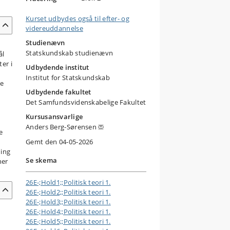
Kurset udbydes også til efter- og
videreuddannelse
Studienævn
Statskundskab studienævn
ål
er i
Udbydende institut
Institut for Statskundskab
ve
Udbydende fakultet
Det Samfundsvidenskabelige Fakultet
Kursusansvarlige
Anders Berg-Sørensen
e
Gemt den 04-05-2026
ning
Se skema
ner
26E-;Hold1;;Politisk teori 1.
26E-;Hold2;;Politisk teori 1.
26E-;Hold3;;Politisk teori 1.
26E-;Hold4;;Politisk teori 1.
26E-;Hold5;;Politisk teori 1.